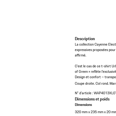
Description
La collection Cayenne Elect
expressives proposées pour 
affirmé.
C’est le cas de ce t-shirt U
of Green » reflète l’exclusiv
Design et confort – transpos
Coupe droite.
Col rond.
Marq
N° d'article :
WAP4013XL0
Dimensions et poids
Dimensions
320 mm x 235 mm x 20 m