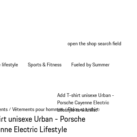
open the shop search field
My wish
My shop
Home lifestyle
Sports & Fitness
Fueled by Summer
Add T-shirt unisexe Urban -
Porsche Cayenne Electric
ents
Vêtements pour hommes
Polos et t-shirts
/
/
/
Lifestyle to wishlist
irt unisexe Urban - Porsche
nne Electric Lifestyle