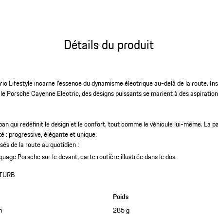
Détails du produit
ric Lifestyle incarne l’essence du dynamisme électrique au-delà de la route. In
le Porsche Cayenne Electric, des designs puissants se marient à des aspirations
rban qui redéfinit le design et le confort, tout comme le véhicule lui-même. La 
ité : progressive, élégante et unique.
és de la route au quotidien :
uage Porsche sur le devant, carte routière illustrée dans le dos.
TURB
Poids
m
285 g