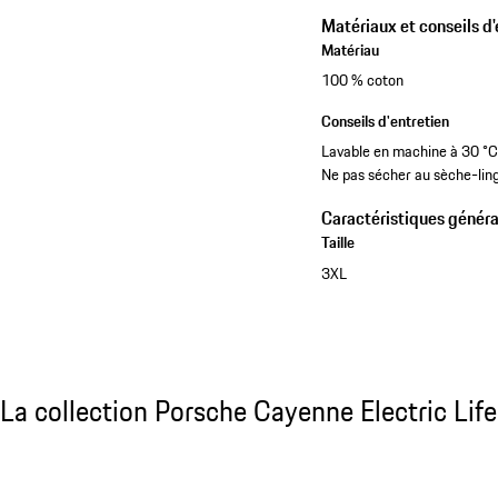
Matériaux et conseils d'
Matériau
100 % coton
Conseils d'entretien
Lavable en machine à 30 °C. 
Ne pas sécher au sèche-ling
Caractéristiques généra
Taille
3XL
La collection Porsche Cayenne Electric Life
La collection Porsche Cayenne Electric Life
Diapositive 1 sur 15