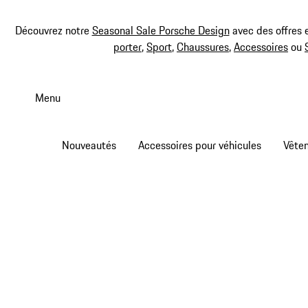
Découvrez notre
Seasonal Sale Porsche Design
avec des offres 
porter
,
Sport
,
Chaussures
,
Accessoires
ou
Aller
au
Menu
contenu
principal
Nouveautés
Accessoires pour véhicules
Vête