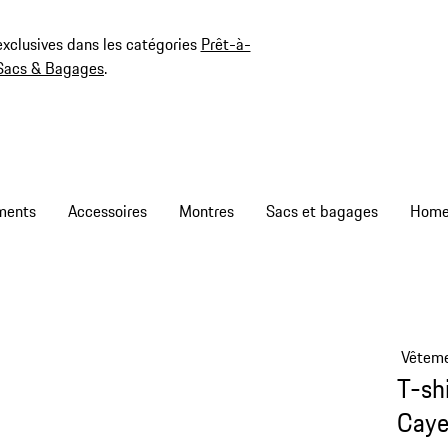
exclusives dans les catégories
Prêt-à-
Sacs & Bagages
.
ments
Accessoires
Montres
Sacs et bagages
Vêtem
T-sh
Caye