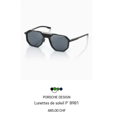
Couleur
Couleur
Couleur
Couleur
Noir
Vert
Olive Green
Bleu Foncé
Couleur
PORSCHE DESIGN
Lunettes de soleil P´8981
485.00 CHF