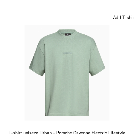
Noir
Add T-shir
T-shirt unisexe Urban - Porsche Cayenne Electric Lifestyle