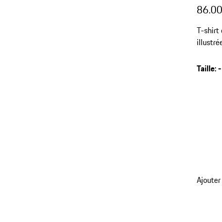
86.0
T-shirt
illustré
Taille
:
-
retour
Ajouter
aux
variant
(Taille)