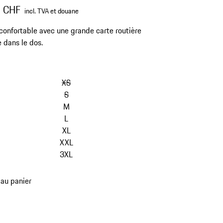
0 CHF
incl. TVA et douane
 confortable avec une grande carte routière
e dans le dos.
sauter
les
XS
variantes
S
(Taille)
M
L
XL
XXL
3XL
 au panier
es