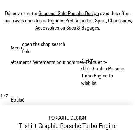
Découvrez notre
Seasonal Sale Porsche Design
avec des offres
exclusives dans les catégories
Prêt-à-porter
,
Sport
,
Chaussures
,
Accessoires
ou
Sacs & Bagages
.
Aller
open the shop search
Menu
au
field
My sh
contenu
Add T-
Vêtements
Vêtements pour hommes
Polos et t-shirts
/
/
/
principal
shirt Graphic Porsche
Turbo Engine to
wishlist
1
/
7
Épuisé
PORSCHE DESIGN
T-shirt Graphic Porsche Turbo Engine