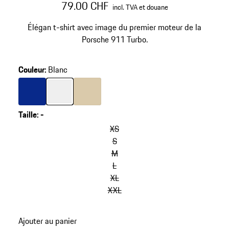
79.00 CHF
incl. TVA et douane
Élégan t-shirt avec image du premier moteur de la
Porsche 911 Turbo.
Couleur
:
Blanc
Couleur
Couleur
Bleu
Couleur
Blanc
Beige
Taille
:
-
XS
S
M
L
XL
XXL
Ajouter au panier