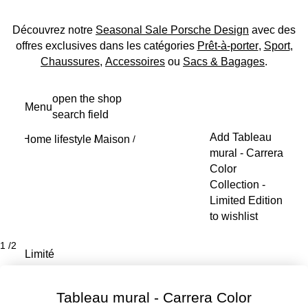
Découvrez notre
Seasonal Sale Porsche Design
avec des
offres exclusives dans les catégories
Prêt-à-porter
,
Sport
,
Chaussures
,
Accessoires
ou
Sacs & Bagages
.
Aller
open the shop
Menu
au
search field
My s
contenu
Add Tableau
Home lifestyle
Maison
principal
/
/
mural - Carrera
Color
Collection -
Limited Edition
to wishlist
1
/
2
Limité
Tableau mural - Carrera Color