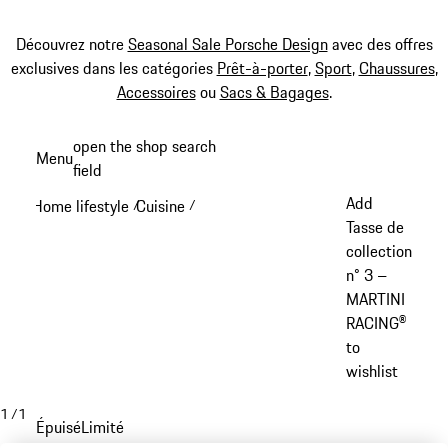
Découvrez notre
Seasonal Sale Porsche Design
avec des offres
exclusives dans les catégories
Prêt-à-porter
,
Sport
,
Chaussures
,
Accessoires
ou
Sacs & Bagages
.
Aller
open the shop search
Menu
au
field
My sh
contenu
Add
Home lifestyle
Cuisine
/
/
principal
Tasse de
collection
n° 3 –
MARTINI
RACING®
to
wishlist
1
/
1
Épuisé
Limité