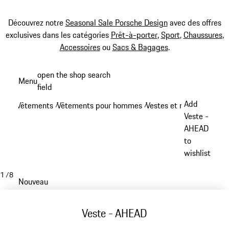
Découvrez notre
Seasonal Sale Porsche Design
avec des offres
exclusives dans les catégories
Prêt-à-porter
,
Sport
,
Chaussures
,
Accessoires
ou
Sacs & Bagages
.
Aller
open the shop search
Menu
au
field
My sh
contenu
Add
Vêtements
Vêtements pour hommes
Vestes et manteaux
/
/
/
principal
Veste -
AHEAD
to
wishlist
1
/
8
Nouveau
Veste - AHEAD