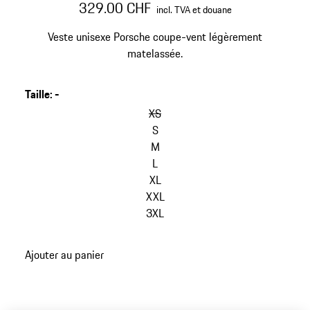
329.00 CHF
incl. TVA et douane
Veste unisexe Porsche coupe-vent légèrement
matelassée.
Taille
:
-
sauter
les
XS
variantes
S
(Taille)
M
L
XL
XXL
3XL
retour
Ajouter au panier
aux
variantes
(Taille)