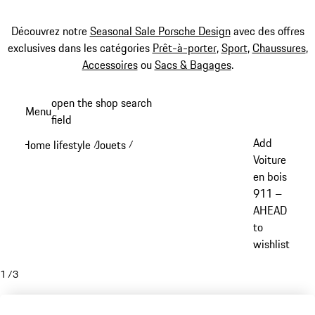
Découvrez notre
Seasonal Sale Porsche Design
avec des offres
exclusives dans les catégories
Prêt-à-porter
,
Sport
,
Chaussures
,
Accessoires
ou
Sacs & Bagages
.
Aller
open the shop search
Menu
au
field
My sh
contenu
Add
Home lifestyle
Jouets
/
/
principal
Voiture
en bois
911 –
AHEAD
to
wishlist
1
/
3