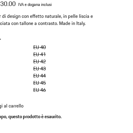
430.00
IVA e dogana inclusi
 di design con effetto naturale, in pelle liscia e
iata con tallone a contrasto. Made in Italy.
-
salta
le
EU 40
varianti
EU 41
(Taglia)
EU 42
EU 43
EU 44
EU 45
EU 46
i al carrello
ppo, questo prodotto è esaurito.
)