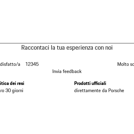
Raccontaci la tua esperienza con noi
disfatto/a
1
2
3
4
5
Molto s
Invia feedback
itica dei resi
Prodotti ufficiali
ro 30 giorni
direttamente da Porsche