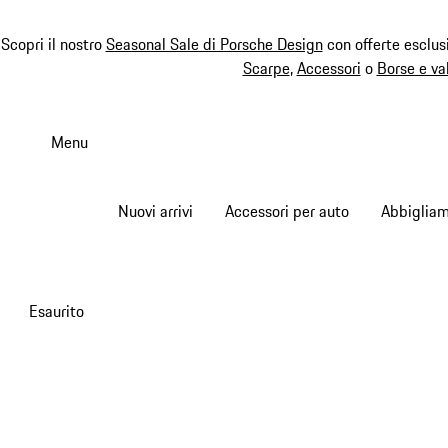
Scopri il nostro
Seasonal Sale di Porsche Design
con offerte esclus
Scarpe
,
Accessori
o
Borse e va
Passa
al
Menu
contenuto
principale
Nuovi arrivi
Accessori per auto
Abbiglia
Esaurito