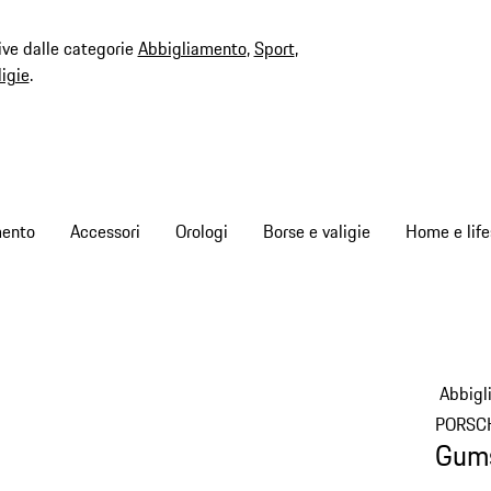
ive dalle categorie
Abbigliamento
,
Sport
,
ligie
.
mento
Accessori
Orologi
Borse e valigie
Home e life
Abbigl
PORSC
Gums