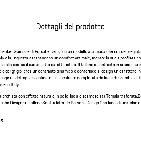
Dettagli del prodotto
 sneaker Gumsole di Porsche Design in un modello alla moda che unisce pregiata 
aia e la linguetta garantiscono un comfort ottimale, mentre la suola profilata co
o alla scarpa il suo aspetto caratteristico. Il tallone a contrasto in arancione
 e del grigio, crea un contrasto dinamico e conferisce al design un carattere in
iunge un dettaglio sofisticato. La sneaker è completata da lacci di ricambio e 
e in Italy.
 profilata con effetto naturale.
In pelle liscia e scamosciata.
Tomaia traforata.
B
sche Design sul tallone.
Scritta laterale Porsche Design.
Con lacci di ricambio 
45