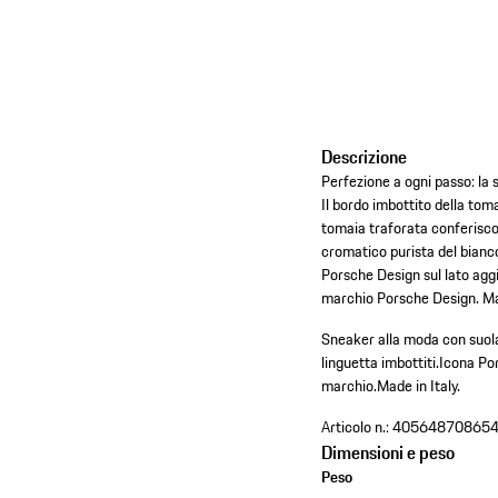
Descrizione
Perfezione a ogni passo: la
Il bordo imbottito della tom
tomaia traforata conferiscon
cromatico purista del bianco
Porsche Design sul lato agg
marchio Porsche Design. Mad
Sneaker alla moda con suola
linguetta imbottiti.
Icona Por
marchio.
Made in Italy.
Articolo n.:
40564870865
Dimensioni e peso
Peso