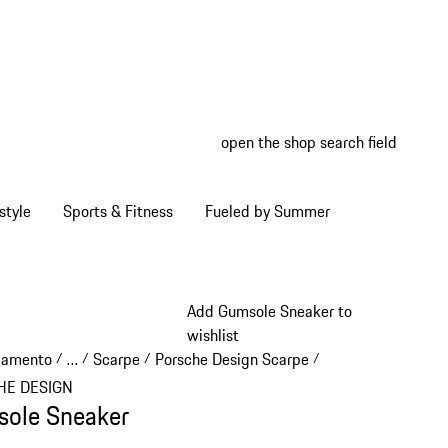
open the shop search field
My wish
My shop
style
Sports & Fitness
Fueled by Summer
Add Gumsole Sneaker to
wishlist
iamento
…
Scarpe
Porsche Design Scarpe
/
/
/
/
Reveal collapsed breadcrumb items
HE DESIGN
ole Sneaker