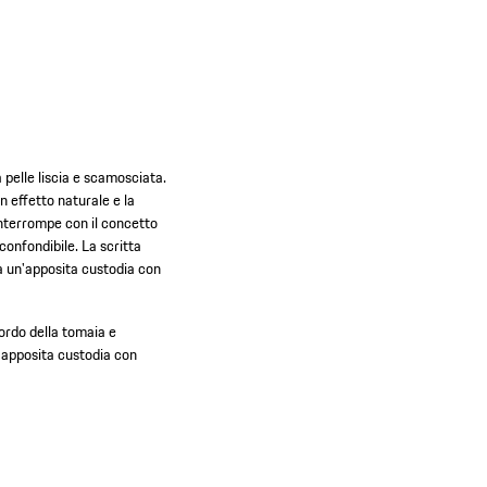
pelle liscia e scamosciata.
n effetto naturale e la
 interrompe con il concetto
confondibile. La scritta
da un'apposita custodia con
ordo della tomaia e
e apposita custodia con