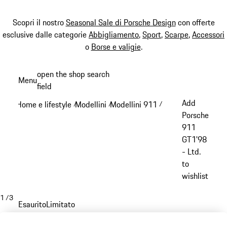
Scopri il nostro
Seasonal Sale di Porsche Design
con offerte
esclusive dalle categorie
Abbigliamento
,
Sport
,
Scarpe
,
Accessori
o
Borse e valigie
.
Passa
open the shop search
Menu
al
field
My sh
contenuto
Add
Home e lifestyle
Modellini
Modellini 911
/
/
/
principale
Porsche
911
GT1'98
- Ltd.
to
wishlist
1
/
3
Esaurito
Limitato