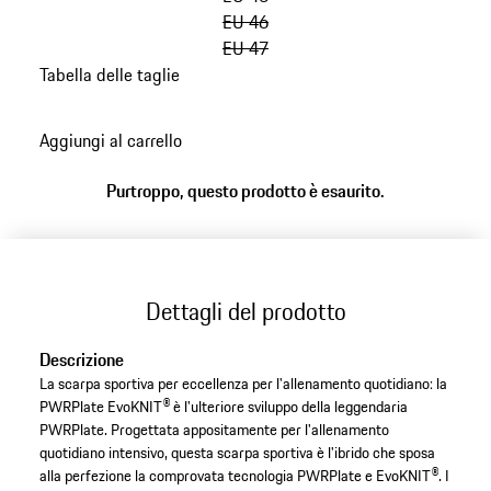
EU 46
EU 47
Tabella delle taglie
torna
alle
Aggiungi al carrello
varianti
(Taglia)
Purtroppo, questo prodotto è esaurito.
Dettagli del prodotto
Descrizione
La scarpa sportiva per eccellenza per l'allenamento quotidiano: la
PWRPlate EvoKNIT® è l'ulteriore sviluppo della leggendaria
PWRPlate. Progettata appositamente per l'allenamento
quotidiano intensivo, questa scarpa sportiva è l'ibrido che sposa
alla perfezione la comprovata tecnologia PWRPlate e EvoKNIT®. I