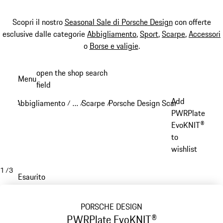
Scopri il nostro
Seasonal Sale di Porsche Design
con offerte
esclusive dalle categorie
Abbigliamento
,
Sport
,
Scarpe
,
Accessori
o
Borse e valigie
.
Passa
open the shop search
Menu
al
field
My sh
contenuto
Add
Abbigliamento
…
Scarpe
Porsche Design Scarpe
/
/
/
/
principale
Reveal collapsed breadcrumb items
PWRPlate
EvoKNIT®
to
wishlist
1
/
3
Esaurito
PORSCHE DESIGN
PWRPlate EvoKNIT®