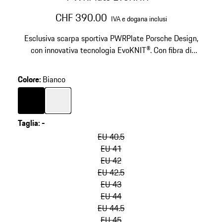
CHF 390.00
IVA e dogana inclusi
Esclusiva scarpa sportiva PWRPlate Porsche Design,
con innovativa tecnologia EvoKNIT®. Con fibra di
carbonio nel tallone e nella suola per una stabilità
ottimale e un'ammortizzazione morbida.
Colore
:
Bianco
Colore
Nero
Colore
Bianco
Taglia
:
-
salta
le
EU 40.5
varianti
EU 41
(Taglia)
EU 42
EU 42.5
EU 43
EU 44
EU 44.5
EU 45