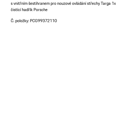
s vnitřním šestihranem pro nouzové ovládání střechy Targa
1x
čistící hadřík Porsche
Č. položky:
PCG99372110