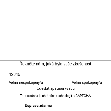
Řekněte nám, jaká byla vaše zkušenost
1
2
3
4
5
Velmi nespokojený/á
Velmi spokojený/á
Odeslat zpětnou vazbu
Tato stránka je chráněna technologií reCAPTCHA.
Doprava zdarma