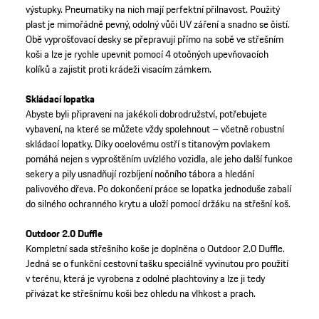
výstupky. Pneumatiky na nich mají perfektní přilnavost. Použitý
plast je mimořádně pevný, odolný vůči UV záření a snadno se čistí.
Obě vyprošťovací desky se přepravují přímo na sobě ve střešním
koši a lze je rychle upevnit pomocí 4 otočných upevňovacích
kolíků a zajistit proti krádeži visacím zámkem.
Skládací lopatka
Abyste byli připraveni na jakékoli dobrodružství, potřebujete
vybavení, na které se můžete vždy spolehnout – včetně robustní
skládací lopatky. Díky ocelovému ostří s titanovým povlakem
pomáhá nejen s vyproštěním uvízlého vozidla, ale jeho další funkce
sekery a pily usnadňují rozbíjení nočního tábora a hledání
palivového dřeva. Po dokončení práce se lopatka jednoduše zabalí
do silného ochranného krytu a uloží pomocí držáku na střešní koš.
Outdoor 2.0 Duffle
Kompletní sada střešního koše je doplněna o Outdoor 2.0 Duffle.
Jedná se o funkční cestovní tašku speciálně vyvinutou pro použití
v terénu, která je vyrobena z odolné plachtoviny a lze ji tedy
přivázat ke střešnímu koši bez ohledu na vlhkost a prach.