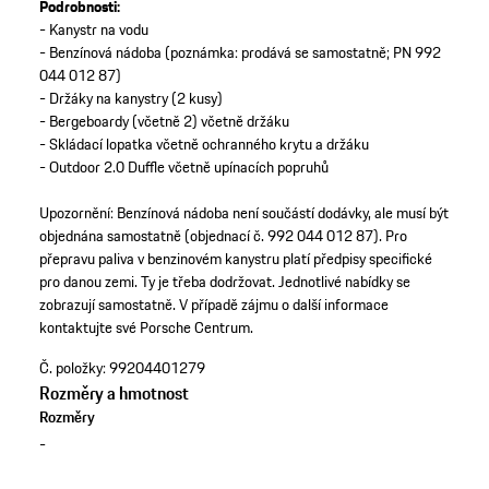
Podrobnosti:
- Kanystr na vodu
- Benzínová nádoba (poznámka: prodává se samostatně; PN 992
044 012 87)
- Držáky na kanystry (2 kusy)
- Bergeboardy (včetně 2) včetně držáku
- Skládací lopatka včetně ochranného krytu a držáku
- Outdoor 2.0 Duffle včetně upínacích popruhů
Upozornění: Benzínová nádoba není součástí dodávky, ale musí být
objednána samostatně (objednací č. 992 044 012 87). Pro
přepravu paliva v benzinovém kanystru platí předpisy specifické
pro danou zemi. Ty je třeba dodržovat. Jednotlivé nabídky se
zobrazují samostatně. V případě zájmu o další informace
kontaktujte své Porsche Centrum.
Č. položky:
99204401279
Rozměry a hmotnost
Rozměry
-