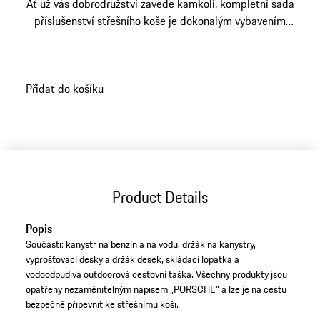
Ať už vás dobrodružství zavede kamkoli, kompletní sada
příslušenství střešního koše je dokonalým vybavením
pro etapu mimo obvyklé cesty.
Přidat do košíku
Product Details
Popis
Součásti: kanystr na benzín a na vodu, držák na kanystry,
vyprošťovací desky a držák desek, skládací lopatka a
vodoodpudivá outdoorová cestovní taška. Všechny produkty jsou
opatřeny nezaměnitelným nápisem „PORSCHE“ a lze je na cestu
bezpečně připevnit ke střešnímu koši.