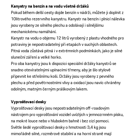
Kanystry na benzín a na vodu včetně držáků
Pokud během delší cesty dojde benzín v nádrži, můžete ji doplnit z
10litrového rezervního kanystru. Kanystr na benzín i plnicí nálevka
jsou vyrobeny ze silného plechu a odolávají i silnějšímu
mechanickému namáhání.
Kanystr na vodu o objemu 12 litrů vyrobený z plastu vhodného pro
potraviny je nepostradatelný při etapách v suchých oblastech.
Pitná voda zůstává pitná i v extrémních podmínkách, jako je silné
sluneční záření a velké horko.
Pro oba kanystry jsou k dispozici speciální držáky kanystrů se
snadno otevíratelnými upínacími třmeny, aby je šlo stylově
připevnit ke střešnímu koši. Držáky jsou vyrobeny z pevného
plechu a před povětrnostními vlivy a oxidací jsou navíc chráněny
odolným, matným černým práškovým lakem.
Vyprošťovací desky
Vyprošťovací desky jsou nepostradatelným off-roadovým
nástrojem pro vyprošťování vozidel uvízlých v jemnozrnném písku,
na mokré louce nebo v hlubokém bahně i bez cizí pomoci.
Světle šedé vyprošťovací desky o hmotnosti 3,4 kg jsou
mimořádně silné, rozměrově stabilní a na horní straně mají