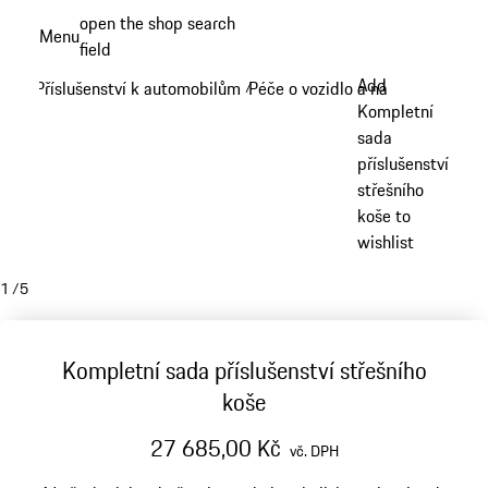
Přejít
open the shop search
Menu
k
field
My sh
hlavnímu
Add
Příslušenství k automobilům
Péče o vozidlo a nářadí
/
/
obsahu
Kompletní
sada
příslušenství
střešního
koše to
wishlist
1
/
5
Kompletní sada příslušenství střešního
koše
27 685,00 Kč
vč. DPH