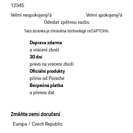
1
2
3
4
5
Velmi nespokojený/á
Velmi spokojený/á
Odeslat zpětnou vazbu
Tato stránka je chráněna technologií reCAPTCHA.
Doprava zdarma
a vrácení zboží
30 dní
právo na vrácení zboží
Oficiální produkty
přímo od Porsche
Bezpečná platba
a přenos dat
Změňte zemi doručení
Europa
/
Czech Republic