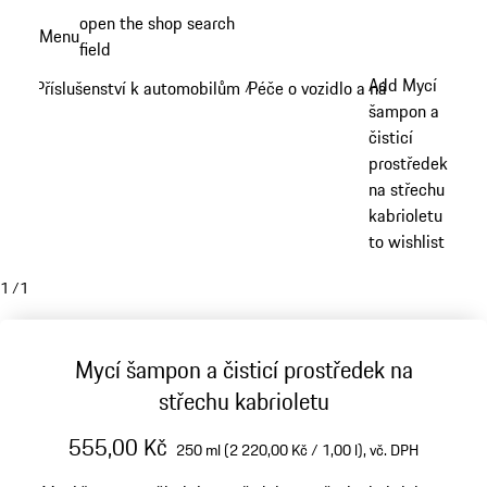
Přejít
open the shop search
Menu
k
field
My sh
hlavnímu
Add Mycí
Příslušenství k automobilům
Péče o vozidlo a nářadí
/
/
obsahu
šampon a
čisticí
prostředek
na střechu
kabrioletu
to wishlist
1
/
1
Mycí šampon a čisticí prostředek na
střechu kabrioletu
555,00 Kč
250 ml (2 220,00 Kč / 1,00 l),
vč. DPH