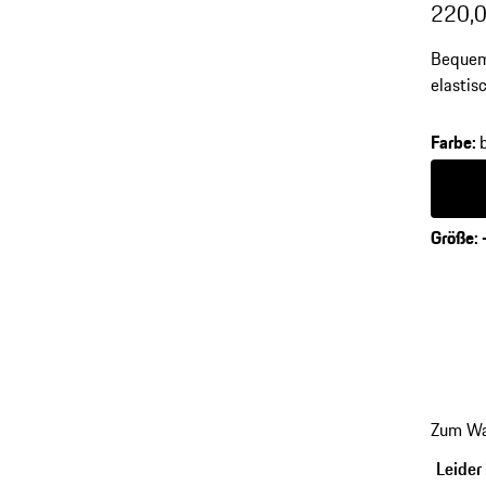
220,0
Bequeme
elastis
Farbe
:
Farbe
s
Größe
:
Zum Wa
Leider 