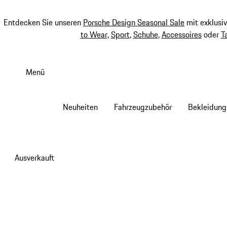
Entdecken Sie unseren
Porsche Design Seasonal Sale
mit exklusi
to Wear
,
Sport
,
Schuhe
,
Accessoires
oder
T
Zum
Hauptinhalt
Menü
springen
Neuheiten
Fahrzeugzubehör
Bekleidung
Ausverkauft