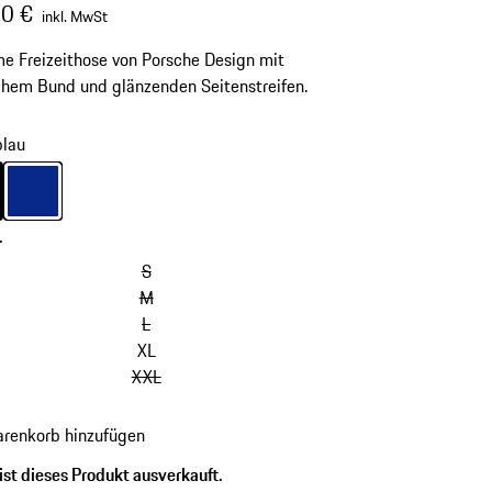
0 €
inkl. MwSt
 Freizeithose von Porsche Design mit
chem Bund und glänzenden Seitenstreifen.
blau
chwarz
Farbe
blau
-
S
M
L
XL
XXL
renkorb hinzufügen
ist dieses Produkt ausverkauft.