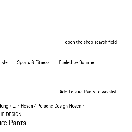
open the shop search field
My wish
My shop
tyle
Sports & Fitness
Fueled by Summer
Add Leisure Pants to wishlist
dung
…
Hosen
Porsche Design Hosen
/
/
/
/
Reveal collapsed breadcrumb items
HE DESIGN
ure Pants