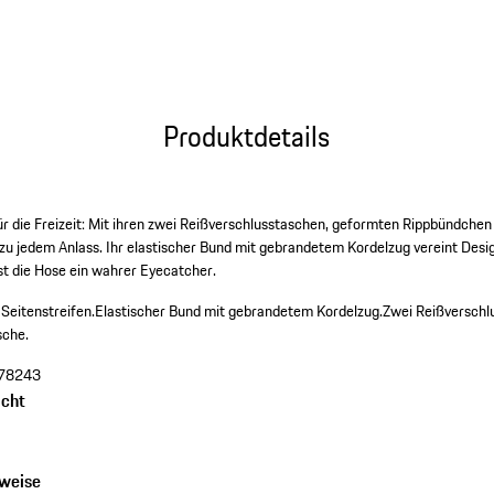
Produktdetails
ür die Freizeit: Mit ihren zwei Reißverschlusstaschen, geformten Rippbündche
l zu jedem Anlass. Ihr elastischer Bund mit gebrandetem Kordelzug vereint Des
st die Hose ein wahrer Eyecatcher.
Seitenstreifen.
Elastischer Bund mit gebrandetem Kordelzug.
Zwei Reißverschl
sche.
78243
cht
nweise