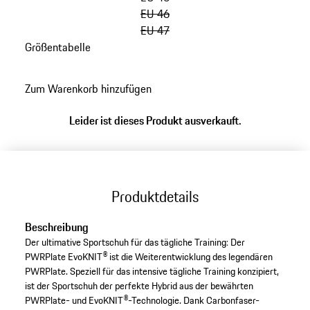
EU 46
EU 47
Größentabelle
zurück
zu
Zum Warenkorb hinzufügen
Varianten
(Größe)
Leider ist dieses Produkt ausverkauft.
Produktdetails
Beschreibung
Der ultimative Sportschuh für das tägliche Training: Der
PWRPlate EvoKNIT® ist die Weiterentwicklung des legendären
PWRPlate. Speziell für das intensive tägliche Training konzipiert,
ist der Sportschuh der perfekte Hybrid aus der bewährten
PWRPlate- und EvoKNIT®-Technologie. Dank Carbonfaser-