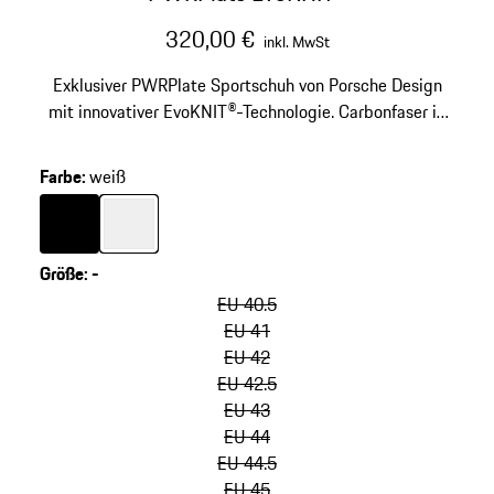
320,00 €
inkl. MwSt
Exklusiver PWRPlate Sportschuh von Porsche Design
mit innovativer EvoKNIT®-Technologie. Carbonfaser in
Ferse und Tooling für große Stabilität und weiche
Dämpfung.
Farbe
:
weiß
Farbe
schwarz
Farbe
weiß
Größe
:
-
Varianten
überspringen
EU 40.5
(Größe)
EU 41
EU 42
EU 42.5
EU 43
EU 44
EU 44.5
EU 45