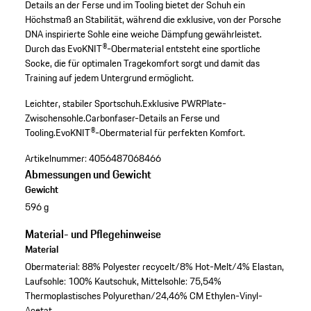
Details an der Ferse und im Tooling bietet der Schuh ein
Höchstmaß an Stabilität, während die exklusive, von der Porsche
DNA inspirierte Sohle eine weiche Dämpfung gewährleistet.
Durch das EvoKNIT®-Obermaterial entsteht eine sportliche
Socke, die für optimalen Tragekomfort sorgt und damit das
Training auf jedem Untergrund ermöglicht.
Leichter, stabiler Sportschuh.
Exklusive PWRPlate-
Zwischensohle.
Carbonfaser-Details an Ferse und
Tooling.
EvoKNIT®-Obermaterial für perfekten Komfort.
Artikelnummer:
4056487068466
Abmessungen und Gewicht
Gewicht
596 g
Material- und Pflegehinweise
Material
Obermaterial: 88% Polyester recycelt/8% Hot-Melt/4% Elastan,
Laufsohle: 100% Kautschuk, Mittelsohle: 75,54%
Thermoplastisches Polyurethan/24,46% CM Ethylen-Vinyl-
Acetat