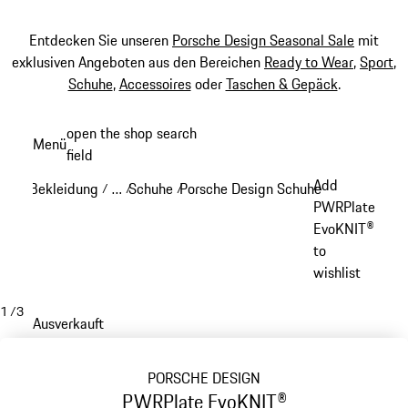
Entdecken Sie unseren
Porsche Design Seasonal Sale
mit
exklusiven Angeboten aus den Bereichen
Ready to Wear
,
Sport
,
Schuhe
,
Accessoires
oder
Taschen & Gepäck
.
Zum
open the shop search
Menü
Hauptinhalt
field
My sh
springen
Add
Bekleidung
…
Schuhe
Porsche Design Schuhe
/
/
/
/
Reveal collapsed breadcrumb items
PWRPlate
EvoKNIT®
to
wishlist
1
/
3
Ausverkauft
PORSCHE DESIGN
PWRPlate EvoKNIT®