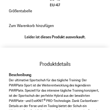
EU 47
Größentabelle
zurück
zu
Zum Warenkorb hinzufügen
Varianten
(Größe)
Leider ist dieses Produkt ausverkauft.
Produktdetails
Beschreibung
Der ultimative Sportschuh für das tägliche Training: Der
PWRPlate Sport ist die Weiterentwicklung des legendären
PWRPlate. Speziell für das intensive tägliche Training konzipiert,
ist der Sportschuh der perfekte Hybrid aus der bewährten
PWRPlate- und EvoKNIT® PRO-Technologie. Dank Carbonfaser-
Details an der Ferse und im Tooling bietet der Schuh ein