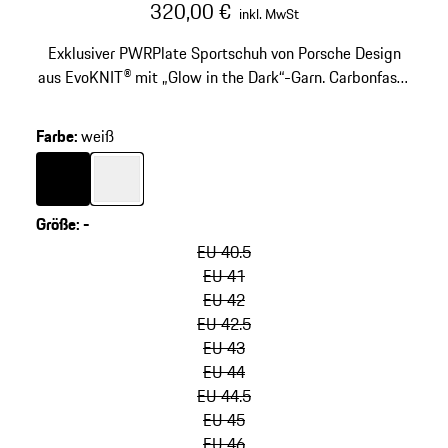
320,00 €
inkl. MwSt
Exklusiver PWRPlate Sportschuh von Porsche Design
aus EvoKNIT® mit „Glow in the Dark“-Garn. Carbonfaser
in Ferse und Tooling für große Stabilität und weiche
Dämpfung.
Farbe
:
weiß
Farbe
schwarz
Farbe
weiß
Größe
:
-
Varianten
überspringen
EU 40.5
(Größe)
EU 41
EU 42
EU 42.5
EU 43
EU 44
EU 44.5
EU 45
EU 46