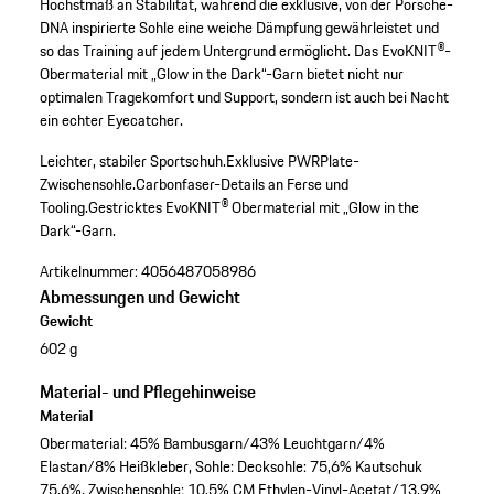
Höchstmaß an Stabilität, während die exklusive, von der Porsche-
DNA inspirierte Sohle eine weiche Dämpfung gewährleistet und
so das Training auf jedem Untergrund ermöglicht. Das EvoKNIT®-
Obermaterial mit „Glow in the Dark“-Garn bietet nicht nur
optimalen Tragekomfort und Support, sondern ist auch bei Nacht
ein echter Eyecatcher.
Leichter, stabiler Sportschuh.
Exklusive PWRPlate-
Zwischensohle.
Carbonfaser-Details an Ferse und
Tooling.
Gestricktes EvoKNIT® Obermaterial mit „Glow in the
Dark“-Garn.
Artikelnummer:
4056487058986
Abmessungen und Gewicht
Gewicht
602 g
Material- und Pflegehinweise
Material
Obermaterial: 45% Bambusgarn/43% Leuchtgarn/4%
Elastan/8% Heißkleber, Sohle: Decksohle: 75,6% Kautschuk
75,6%, Zwischensohle: 10,5% CM Ethylen-Vinyl-Acetat/13,9%