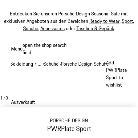
Entdecken Sie unseren
Porsche Design Seasonal Sale
mit
exklusiven Angeboten aus den Bereichen
Ready to Wear
,
Sport
,
Schuhe
,
Accessoires
oder
Taschen & Gepäck
.
Zum
open the shop search
Menü
Hauptinhalt
field
My sh
springen
Add
Bekleidung
…
Schuhe
Porsche Design Schuhe
/
/
/
/
Reveal collapsed breadcrumb items
PWRPlate
Sport to
wishlist
1
/
3
Ausverkauft
PORSCHE DESIGN
PWRPlate Sport