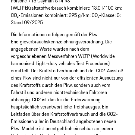
Porsche 718 Cayman GT4 RS
(WLTP):Kraftstoffverbrauch kombiniert: 13,0 l/100 km;
CO₂-Emissionen kombiniert: 295 g/km; CO₂-Klasse: G;
Stand 09/2025
Die Informationen erfolgen gemäß der Pkw-
Energieverbrauchskennzeichnungsverordnung. Die
angegebenen Werte wurden nach dem
vorgeschriebenen Messverfahren WLTP (Worldwide
harmonised Light-duty vehicles Test Procedures)
ermittelt. Der Kraftstoffverbrauch und der CO2-Ausstoß
eines Pkw sind nicht nur von der effizienten Ausnutzung
des Kraftstoffs durch den Pkw, sondern auch vom
Fahrstil und anderen nichttechnischen Faktoren
abhängig. CO2 ist das für die Erderwärmung
hauptsächlich verantwortliche Treibhausgas. Ein
Leitfaden über den Kraftstoffverbrauch und die CO2-
Emissionen aller in Deutschland angebotenen neuen
Pkw-Modelle ist unentgeltlich einsehbar an jedem