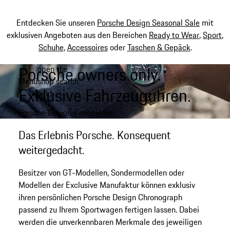
Entdecken Sie unseren
Porsche Design Seasonal Sale
mit
exklusiven Angeboten aus den Bereichen
Ready to Wear
,
Sport
,
Schuhe
,
Accessoires
oder
Taschen & Gepäck
.
Porsche owners only.
open the
Zum
Menü
shop search
Hauptinhalt
My shopping bag, 0 item
Exklusive Fahrzeuguhren.
field
springen
Porsche Design Timepieces
Das Erlebnis Porsche. Konsequent
weitergedacht.
Besitzer von GT-Modellen, Sondermodellen oder
Modellen der Exclusive Manufaktur können exklusiv
ihren persönlichen Porsche Design Chronograph
passend zu Ihrem Sportwagen fertigen lassen. Dabei
werden die unverkennbaren Merkmale des jeweiligen