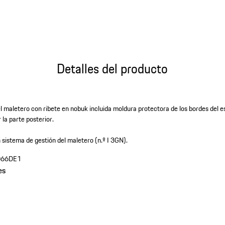
(Color)
Detalles del producto
 el maletero con ribete en nobuk incluida moldura protectora de los bordes del
 la parte posterior.
 sistema de gestión del maletero (n.º I 3GN).
066DE1
es