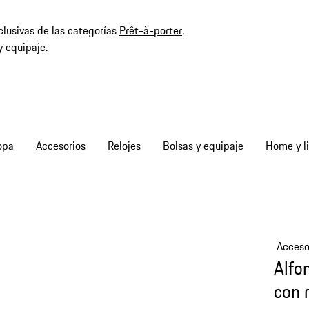
clusivas de las categorías
Prêt-à-porter
,
y equipaje
.
opa
Accesorios
Relojes
Bolsas y equipaje
Home y li
Acceso
Alfom
con 