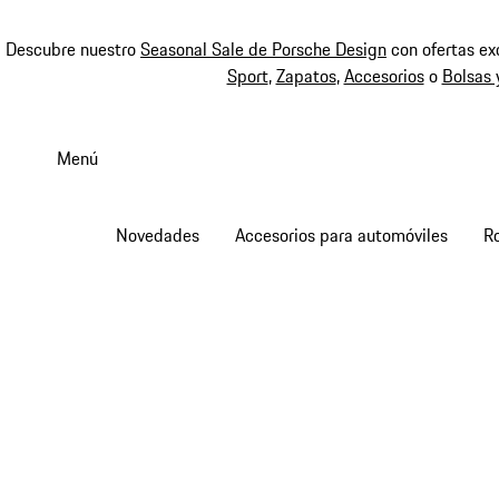
Descubre nuestro
Seasonal Sale de Porsche Design
con ofertas ex
Sport
,
Zapatos
,
Accesorios
o
Bolsas 
Ir
al
Menú
contenido
principal
Novedades
Accesorios para automóviles
R