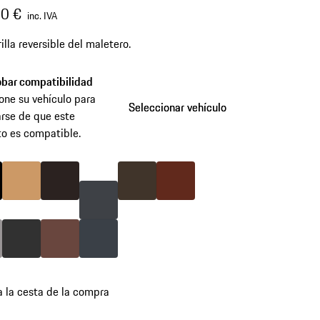
0 €
inc. IVA
illa reversible del maletero.
bar compatibilidad
one su vehículo para
Seleccionar vehículo
Seleccionar vehículo
rse de que este
o es compatible.
omitir
variantes
egro
Color
Beige Luxor
Color
Espresso
Color
Marrón Silla
Color
Terra d'Ombra
(Color)
is Plation
Color
Gris Ágata
Color
Marrón Trufa
Color
Color
Gris Pizarra
Azul Grafito
a la cesta de la compra
es