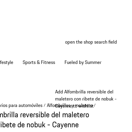
open the shop search field
My wish
My shop
festyle
Sports & Fitness
Fueled by Summer
Add Alfombrilla reversible del
maletero con ribete de nobuk -
rios para automóviles
Alfombrillas y maletero
/
/
Cayenne to wishlist
brilla reversible del maletero
ribete de nobuk - Cayenne