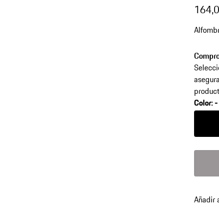
164,0
Alfombr
Compro
Selecci
asegura
product
Color
:
-
Color
N
Color
Gr
volver
Añadir 
a
variant