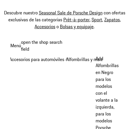
Descubre nuestro
Seasonal Sale de Porsche Design
con ofertas
exclusivas de las categorías
Prêt-à-porter
,
Sport
,
Zapatos
,
Accesorios
o
Bolsas y equipaje
.
Ir
open the shop search
Menú
al
field
My sh
contenido
Add
Accesorios para automóviles
Alfombrillas y maletero
/
/
principal
Alfombrillas
en Negro
para los
modelos
con el
volante a la
izquierda,
para los
modelos
Porsche