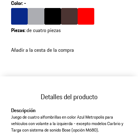
Color
:
-
Color
Azul
Color
Gris
Color
Negro
Color
Marrón
Color
Rojo Boxster
Piezas
:
de cuatro piezas
Añadir a la cesta de la compra
Detalles del producto
Descripción
Juego de cuatro alfombrillas en color Azul Metropolis para
vehículos con volante a la izquierda - excepto modelos Carbrio y
Targa con sistema de sonido Bose (opción M680).