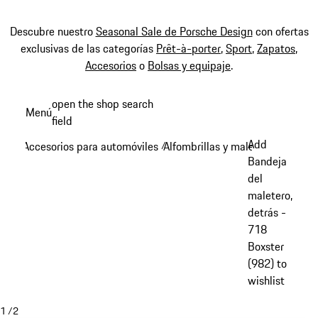
Descubre nuestro
Seasonal Sale de Porsche Design
con ofertas
exclusivas de las categorías
Prêt-à-porter
,
Sport
,
Zapatos
,
Accesorios
o
Bolsas y equipaje
.
Ir
open the shop search
Menú
al
field
My sh
contenido
Add
Accesorios para automóviles
Alfombrillas y maletero
/
/
principal
Bandeja
del
maletero,
detrás -
718
Boxster
(982) to
wishlist
1
/
2