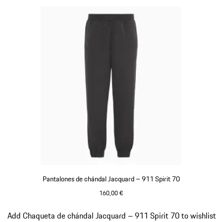
Pantalones de chándal Jacquard – 911 Spirit 70
160,00 €
Negro
Diapositiva 8 de 8
Add Chaqueta de chándal Jacquard – 911 Spirit 70 to wishlist