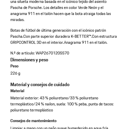
una silueta moderna basada en el icónico tejido del asiento
Pascha de Porsche. Los detalles en color Verde Neón y el
anagrama 911 en el talón hacen que la bota atraiga todas las
miradas.
Botas de fútbol de última generación con el icónico patrón
Pascha.
Con parte superior duradera K-BETTER™.
Con estructura
GRIPCONTROL 3D en el interior.
Anagrama 911 en el talón.
N.º de artículo:
WAP2670120SS70
Dimensiones y peso
Peso
226 g
Material y consejos de cuidado
Material
Material exterior: 43 % poliuretano/33 % poliuretano
termoplástico/24 % nailon, suela: 100 % peba, punta de tacos:
poliuretano termoplástico
Consejos de mantenimiento
Limpiar a mano con un paño suave humedecido en agua fría.