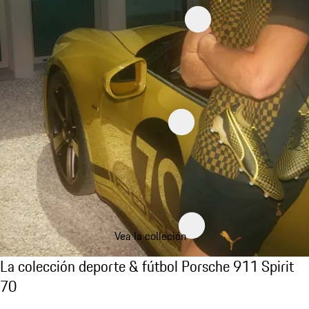
Vea la colleción
La colección deporte & fútbol Porsche 911 S
La colección deporte & fútbol Porsche 911 Spirit
70