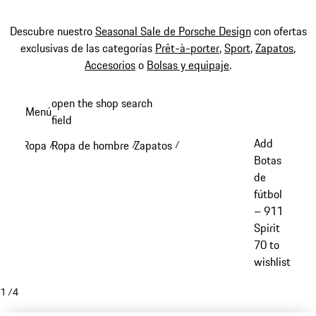
Descubre nuestro
Seasonal Sale de Porsche Design
con ofertas
exclusivas de las categorías
Prêt-à-porter
,
Sport
,
Zapatos
,
Accesorios
o
Bolsas y equipaje
.
Ir
open the shop search
Menú
al
field
My sh
contenido
Add
Ropa
Ropa de hombre
Zapatos
/
/
/
principal
Botas
de
fútbol
– 911
Spirit
70 to
wishlist
1
/
4