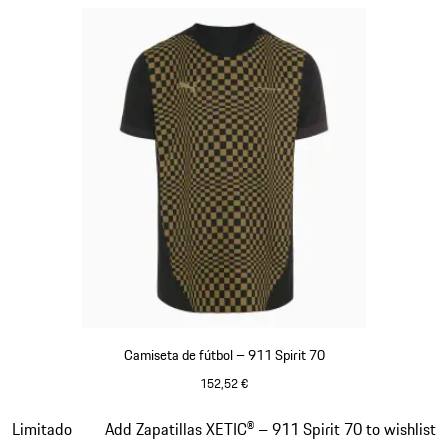
Camiseta de fútbol – 911 Spirit 70
152,52 €
Negro
Diapositiva 5 de 8
Limitado
Add Zapatillas XETIC® – 911 Spirit 70 to wishlist