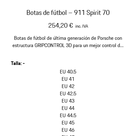
Botas de fútbol – 911 Spirit 70
254,20 €
inc. IVA
Botas de fútbol de última generación de Porsche con
estructura GRIPCONTROL 3D para un mejor control del
balón.
Talla
:
-
omitir
variantes
EU 40.5
(Talla)
EU 41
EU 42
EU 42.5
EU 43
EU 44
EU 44.5
EU 45
EU 46