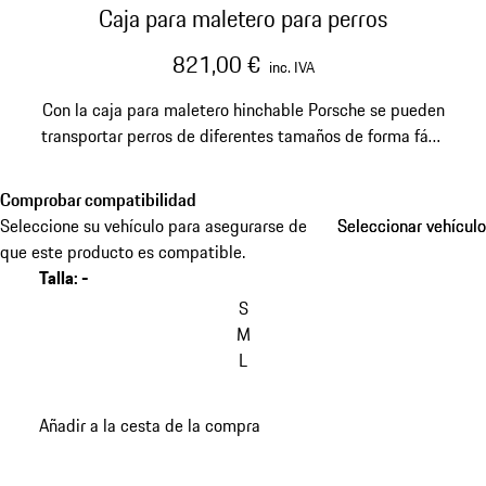
Caja para maletero para perros
821,00 €
inc. IVA
Con la caja para maletero hinchable Porsche se pueden
transportar perros de diferentes tamaños de forma fácil
y segura.
Comprobar compatibilidad
Seleccione su vehículo para asegurarse de
Seleccionar vehículo
Seleccionar vehículo
que este producto es compatible.
Talla
:
-
S
M
L
Añadir a la cesta de la compra