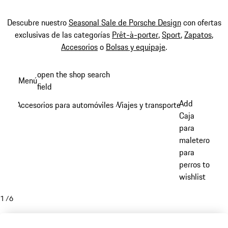
Descubre nuestro
Seasonal Sale de Porsche Design
con ofertas
exclusivas de las categorías
Prêt-à-porter
,
Sport
,
Zapatos
,
Accesorios
o
Bolsas y equipaje
.
Ir
open the shop search
Menú
al
field
My sh
contenido
Add
Accesorios para automóviles
Viajes y transporte
/
/
principal
Caja
para
maletero
para
perros to
wishlist
1
/
6