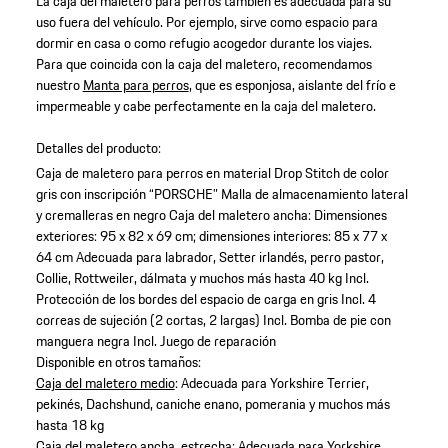
La caja del maletero para perros también es adecuada para su
uso fuera del vehículo. Por ejemplo, sirve como espacio para
dormir en casa o como refugio acogedor durante los viajes.
Para que coincida con la caja del maletero, recomendamos
nuestro
Manta para perros
, que es esponjosa, aislante del frío e
impermeable y cabe perfectamente en la caja del maletero.
Detalles del producto:
Caja de maletero para perros en material Drop Stitch de color
gris con inscripción “PORSCHE”
Malla de almacenamiento lateral
y cremalleras en negro
Caja del maletero ancha: Dimensiones
exteriores: 95 x 82 x 69 cm; dimensiones interiores: 85 x 77 x
64 cm
Adecuada para labrador, Setter irlandés, perro pastor,
Collie, Rottweiler, dálmata y muchos más hasta 40 kg
Incl.
Protección de los bordes del espacio de carga en gris
Incl. 4
correas de sujeción (2 cortas, 2 largas)
Incl. Bomba de pie con
manguera negra
Incl. Juego de reparación
Disponible en otros tamaños:
Caja del maletero medio
: Adecuada para Yorkshire Terrier,
pekinés, Dachshund, caniche enano, pomerania y muchos más
hasta 18 kg
Caja del maletero ancha, estrecha
: Adecuada para Yorkshire