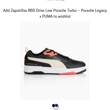
Blanco
Diapositiva 5 de 10
Add Zapatillas RBD Drive Low Porsche Turbo – Porsche Legacy
x PUMA to wishlist
Color
Color
Color
Negro
blue depth