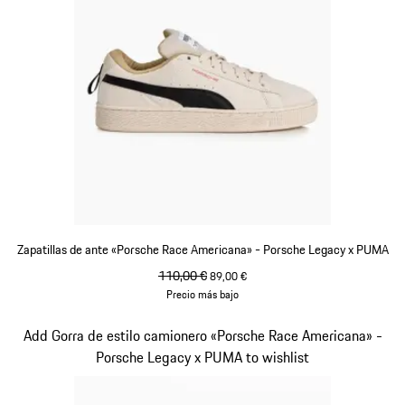
Zapatillas de ante «Porsche Race Americana» - Porsche Legacy x PUMA
precio original
110,00 €
precio de venta
89,00 €
Precio más bajo
Blanco
Diapositiva 3 de 10
Add Gorra de estilo camionero «Porsche Race Americana» -
Porsche Legacy x PUMA to wishlist