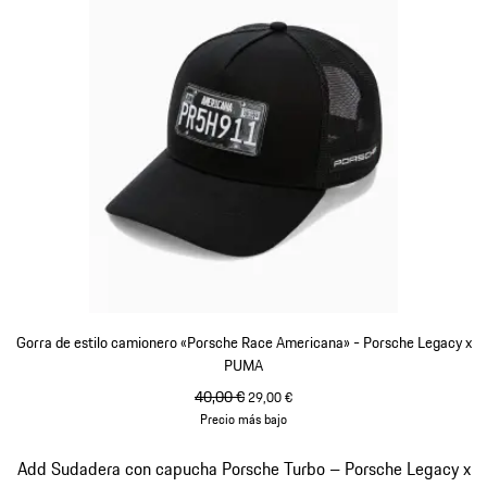
Gorra de estilo camionero «Porsche Race Americana» - Porsche Legacy x
PUMA
precio original
40,00 €
precio de venta
29,00 €
Precio más bajo
Negro
Diapositiva 4 de 10
Add Sudadera con capucha Porsche Turbo – Porsche Legacy x