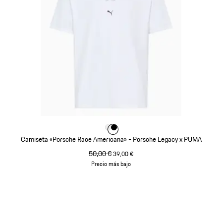
Color
Color
Color
Blanco
Negro
Camiseta «Porsche Race Americana» - Porsche Legacy x PUMA
precio original
50,00 €
precio de venta
39,00 €
Precio más bajo
Blanco
Volver
al
principio
de