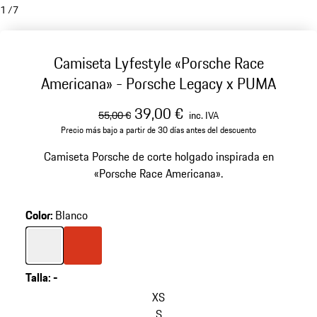
1
/
7
Camiseta Lyfestyle «Porsche Race
Americana» - Porsche Legacy x PUMA
precio original
precio de venta
inc. IVA
39,00 €
55,00 €
inc. IVA
Precio más bajo a partir de 30 días antes del descuento
Camiseta Porsche de corte holgado inspirada en
«Porsche Race Americana».
Color
:
Blanco
Color
Blanco
Color
Naranja Lava
Talla
:
-
XS
S