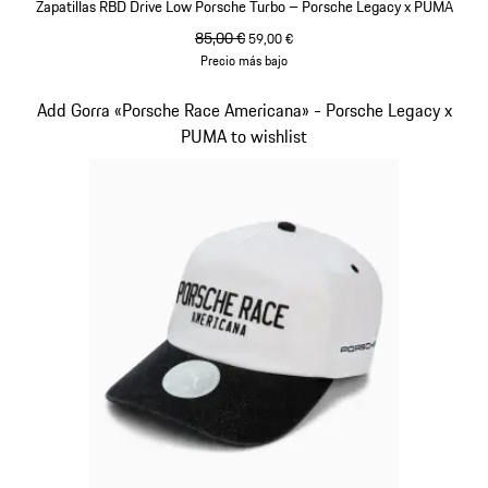
Zapatillas RBD Drive Low Porsche Turbo – Porsche Legacy x PUMA
precio original
85,00 €
precio de venta
59,00 €
Precio más bajo
Negro
Diapositiva 6 de 10
Add Gorra «Porsche Race Americana» - Porsche Legacy x
PUMA to wishlist