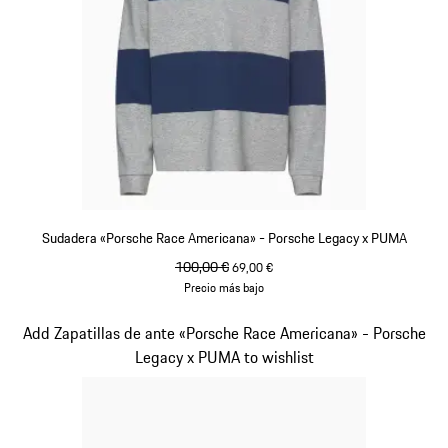
Sudadera «Porsche Race Americana» - Porsche Legacy x PUMA
precio original
100,00 €
precio de venta
69,00 €
Precio más bajo
blue depth
Diapositiva 2 de 10
Add Zapatillas de ante «Porsche Race Americana» - Porsche
Legacy x PUMA to wishlist