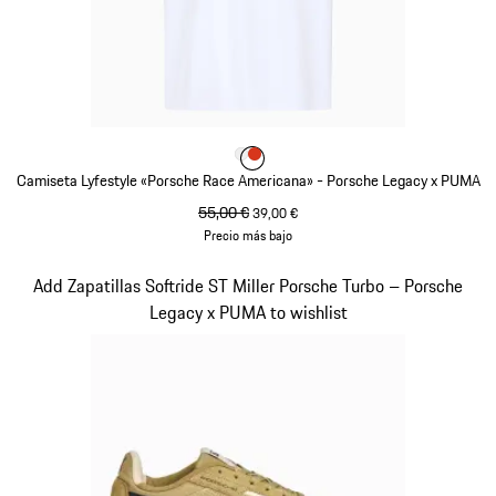
Color
Color
Color
Blanco
Naranja Lava
Camiseta Lyfestyle «Porsche Race Americana» - Porsche Legacy x PUMA
precio original
55,00 €
precio de venta
39,00 €
Precio más bajo
Blanco
Diapositiva 9 de 10
Add Zapatillas Softride ST Miller Porsche Turbo – Porsche
Legacy x PUMA to wishlist