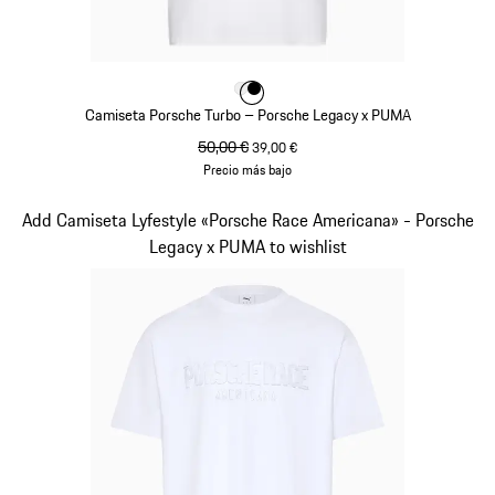
Color
Color
Color
Blanco
Negro
Camiseta Porsche Turbo – Porsche Legacy x PUMA
precio original
50,00 €
precio de venta
39,00 €
Precio más bajo
Blanco
Diapositiva 8 de 10
Add Camiseta Lyfestyle «Porsche Race Americana» - Porsche
Legacy x PUMA to wishlist