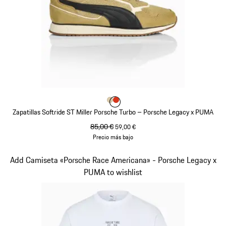
Color
Color
Color
Beige
Naranja Lava
Zapatillas Softride ST Miller Porsche Turbo – Porsche Legacy x PUMA
precio original
85,00 €
precio de venta
59,00 €
Precio más bajo
Beige
Diapositiva 10 de 10
Add Camiseta «Porsche Race Americana» - Porsche Legacy x
PUMA to wishlist