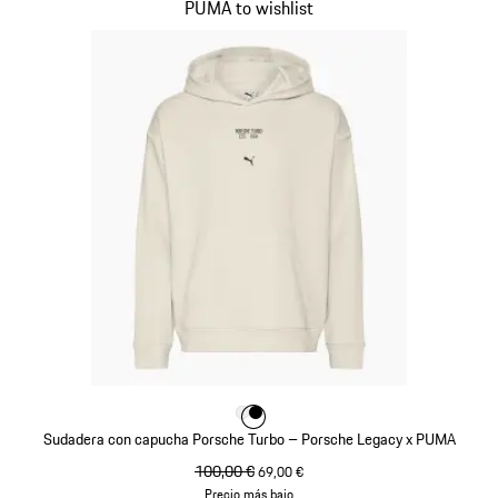
PUMA to wishlist
Color
Color
Color
Blanco
Negro
Sudadera con capucha Porsche Turbo – Porsche Legacy x PUMA
precio original
100,00 €
precio de venta
69,00 €
Precio más bajo