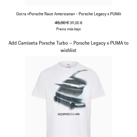
Gorra «Porsche Race Americana» - Porsche Legacy x PUMA
precio original
45,00 €
precio de venta
39,00 €
Precio más bajo
Blanco
Diapositiva 7 de 10
Add Camiseta Porsche Turbo – Porsche Legacy x PUMA to
wishlist