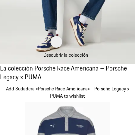
Descubrir la colección
La colección Porsche Race Americana – Po
La colección Porsche Race Americana – Porsche
Legacy x PUMA
Diapositiva 1 de 10
Add Sudadera «Porsche Race Americana» - Porsche Legacy x
PUMA to wishlist