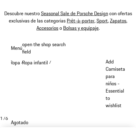
Descubre nuestro
Seasonal Sale de Porsche Design
con ofertas
exclusivas de las categorías
Prêt-à-porter
,
Sport
,
Zapatos
,
Accesorios
o
Bolsas y equipaje
.
Ir
open the shop search
Menú
al
field
My sh
contenido
Add
Ropa
Ropa infantil
/
/
principal
Camiseta
para
niños -
Essential
to
wishlist
1
/
6
Agotado