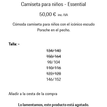
Camiseta para niños - Essential
50,00 €
inc. IVA
Cómoda camiseta para niños con el icónico escudo
Porsche en el pecho.
Talla
:
-
134/140
158/164
98/104
110/116
122/128
146/152
Añadir a la cesta de la compra
Lo lamentamos, este producto está agotado.