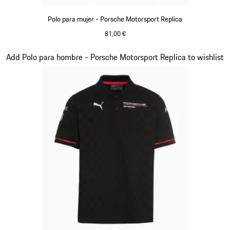
Polo para mujer - Porsche Motorsport Replica
81,00 €
Negro
Diapositiva 10 de 20
Add Polo para hombre - Porsche Motorsport Replica to wishlist