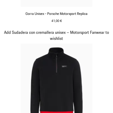
Gorra Unisex - Porsche Motorsport Replica
41,00 €
Negro
Diapositiva 15 de 20
Add Sudadera con cremallera unisex – Motorsport Fanwear to
wishlist