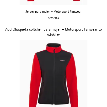
Jersey para mujer – Motorsport Fanwear
102,00 €
Negro
Diapositiva 20 de 20
Add Chaqueta softshell para mujer – Motorsport Fanwear to
wishlist