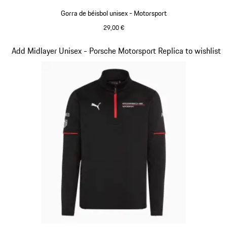
Gorra de béisbol unisex - Motorsport
29,00 €
Negro
Diapositiva 4 de 20
Add Midlayer Unisex - Porsche Motorsport Replica to wishlist