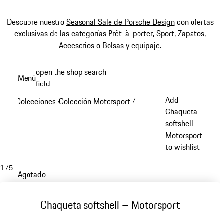
Descubre nuestro
Seasonal Sale de Porsche Design
con ofertas
exclusivas de las categorías
Prêt-à-porter
,
Sport
,
Zapatos
,
Accesorios
o
Bolsas y equipaje
.
Ir
open the shop search
Menú
al
field
My sh
contenido
Add
Colecciones
Colección Motorsport
/
/
principal
Chaqueta
softshell –
Motorsport
to wishlist
1
/
5
Agotado
Chaqueta softshell – Motorsport