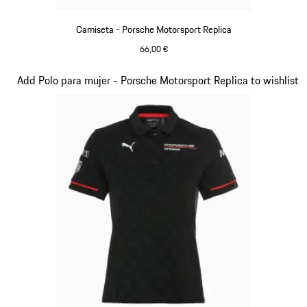
Camiseta - Porsche Motorsport Replica
66,00 €
Negro
Diapositiva 9 de 20
Add Polo para mujer - Porsche Motorsport Replica to wishlist