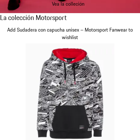
Vea la colleción
La colección Motorsport
La colección Motorsport
Diapositiva 1 de 20
Add Sudadera con capucha unisex – Motorsport Fanwear to
wishlist