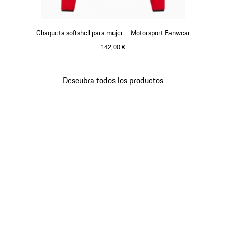
Chaqueta softshell para mujer – Motorsport Fanwear
142,00 €
Negro
Descubra todos los productos
Volver
al
principio
de
la
galería
de
productos