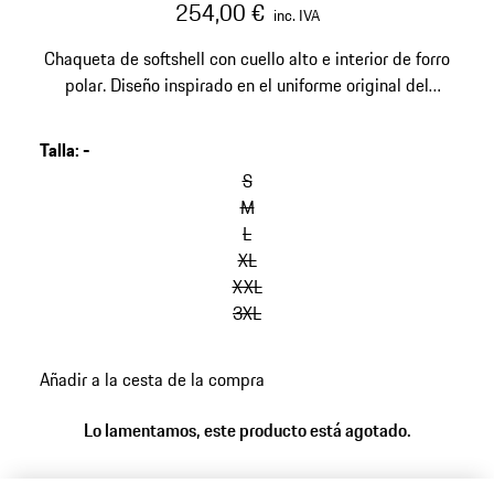
254,00 €
inc. IVA
Chaqueta de softshell con cuello alto e interior de forro
polar. Diseño inspirado en el uniforme original del
equipo de competición de Porsche Motorsport.
Talla
:
-
S
M
L
XL
XXL
3XL
Añadir a la cesta de la compra
Lo lamentamos, este producto está agotado.