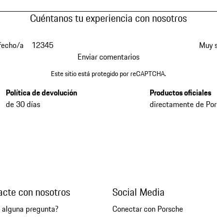
Cuéntanos tu experiencia con nosotros
fecho/a
1
2
3
4
5
Muy s
Enviar comentarios
Este sitio está protegido por reCAPTCHA.
Política de devolución
Productos oficiales
de 30 días
directamente de Po
acte con nosotros
Social Media
e alguna pregunta?
Conectar con Porsche