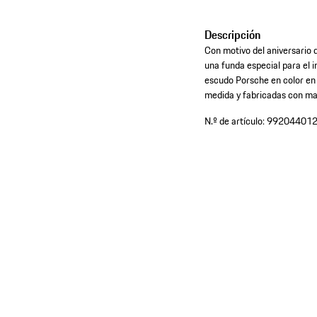
Descripción
Con motivo del aniversario 
una funda especial para el in
escudo Porsche en color en 
medida y fabricadas con mate
N.º de artículo:
99204401