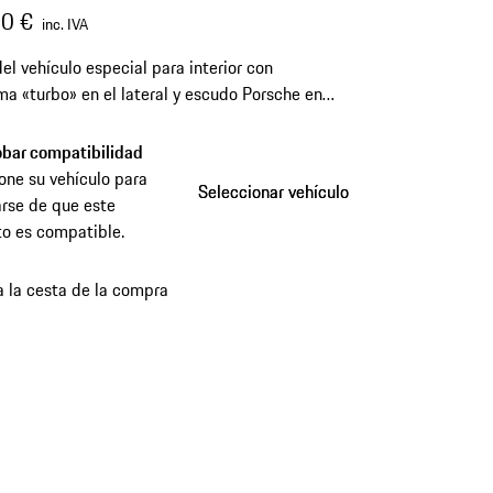
0 €
inc. IVA
el vehículo especial para interior con
a «turbo» en el lateral y escudo Porsche en
n la tapa del maletero.
bar compatibilidad
one su vehículo para
Seleccionar vehículo
Seleccionar vehículo
rse de que este
o es compatible.
a la cesta de la compra