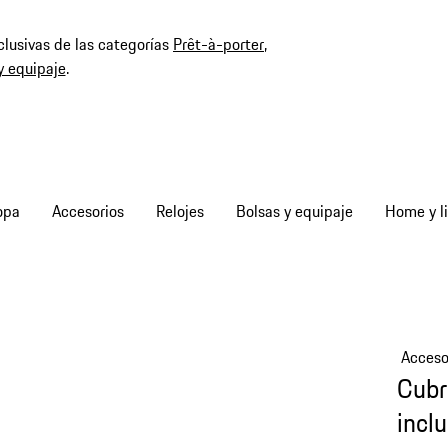
clusivas de las categorías
Prêt-à-porter
,
y equipaje
.
opa
Accesorios
Relojes
Bolsas y equipaje
Home y li
Acceso
Cubr
incl