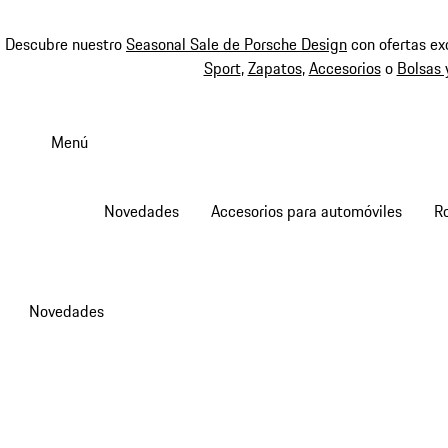
Descubre nuestro
Seasonal Sale de Porsche Design
con ofertas ex
Sport
,
Zapatos
,
Accesorios
o
Bolsas 
Ir
al
Menú
contenido
principal
Novedades
Accesorios para automóviles
R
Novedades