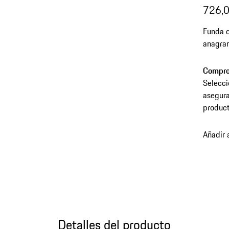
726,0
Funda d
anagram
color e
Compro
Selecci
asegura
product
Añadir 
Detalles del producto