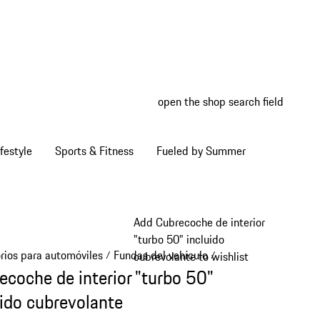
open the shop search field
My wish
My shop
festyle
Sports & Fitness
Fueled by Summer
Add Cubrecoche de interior
"turbo 50" incluido
rios para automóviles
Fundas del vehículo
/
/
cubrevolante to wishlist
ecoche de interior "turbo 50"
uido cubrevolante