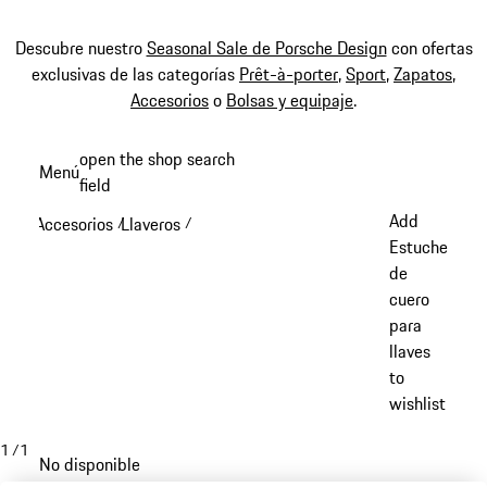
Descubre nuestro
Seasonal Sale de Porsche Design
con ofertas
exclusivas de las categorías
Prêt-à-porter
,
Sport
,
Zapatos
,
Accesorios
o
Bolsas y equipaje
.
Ir
open the shop search
Menú
al
field
My sh
contenido
Add
Accesorios
Llaveros
/
/
principal
Estuche
de
cuero
para
llaves
to
wishlist
1
/
1
No disponible