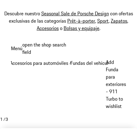
Descubre nuestro
Seasonal Sale de Porsche Design
con ofertas
exclusivas de las categorías
Prêt-à-porter
,
Sport
,
Zapatos
,
Accesorios
o
Bolsas y equipaje
.
Ir
open the shop search
Menú
al
field
My sh
contenido
Add
Accesorios para automóviles
Fundas del vehículo
/
/
principal
Funda
para
exteriores
- 911
Turbo to
wishlist
1
/
3