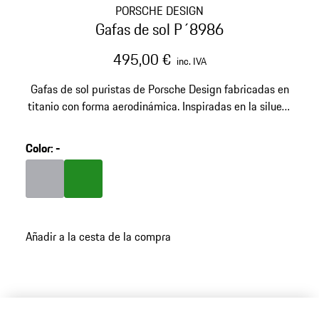
PORSCHE DESIGN
Gafas de sol P´8986
495,00 €
inc. IVA
Gafas de sol puristas de Porsche Design fabricadas en
titanio con forma aerodinámica. Inspiradas en la silueta
del Porsche 911 GT3 RS. Número de modelo: P´8986
Color
:
-
Color
Gris
Color
Verde
Añadir a la cesta de la compra