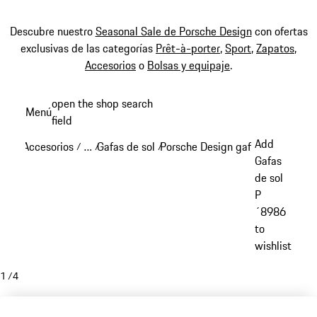
Descubre nuestro
Seasonal Sale de Porsche Design
con ofertas
exclusivas de las categorías
Prêt-à-porter
,
Sport
,
Zapatos
,
Accesorios
o
Bolsas y equipaje
.
Ir
open the shop search
Menú
al
field
My sh
contenido
Add
Accesorios
…
Gafas de sol
Porsche Design gafas de sol
/
/
/
/
principal
Reveal collapsed breadcrumb items
Gafas
de sol
P
´8986
to
wishlist
1
/
4