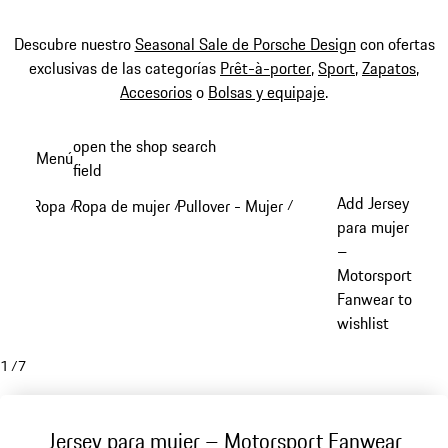
Descubre nuestro
Seasonal Sale de Porsche Design
con ofertas
exclusivas de las categorías
Prêt-à-porter
,
Sport
,
Zapatos
,
Accesorios
o
Bolsas y equipaje
.
Ir
open the shop search
Menú
al
field
My sh
contenido
Add Jersey
Ropa
Ropa de mujer
Pullover - Mujer
/
/
/
principal
para mujer
–
Motorsport
Fanwear to
wishlist
1
/
7
Jersey para mujer – Motorsport Fanwear