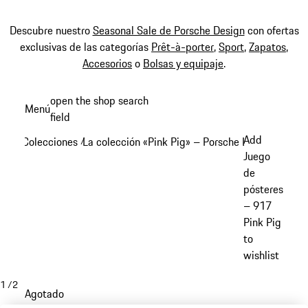
Descubre nuestro
Seasonal Sale de Porsche Design
con ofertas
exclusivas de las categorías
Prêt-à-porter
,
Sport
,
Zapatos
,
Accesorios
o
Bolsas y equipaje
.
Ir
open the shop search
Menú
al
field
My sh
contenido
Add
Colecciones
La colección «Pink Pig» – Porsche Legacy x PU
/
principal
Juego
de
pósteres
– 917
Pink Pig
to
wishlist
1
/
2
Agotado