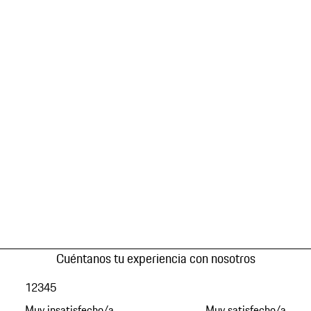
Cuéntanos tu experiencia con nosotros
1
2
3
4
5
Muy insatisfecho/a
Muy satisfecho/a