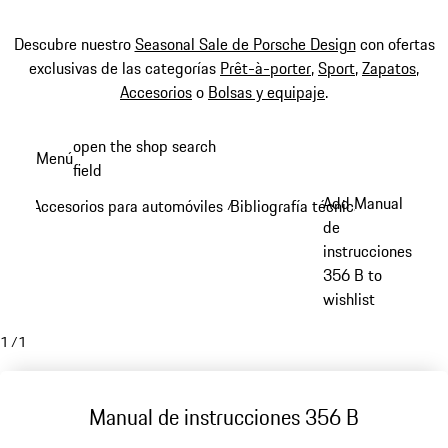
Descubre nuestro
Seasonal Sale de Porsche Design
con ofertas
exclusivas de las categorías
Prêt-à-porter
,
Sport
,
Zapatos
,
Accesorios
o
Bolsas y equipaje
.
Ir
open the shop search
Menú
al
field
My sh
contenido
Add Manual
Accesorios para automóviles
Bibliografía técnica
/
/
principal
de
instrucciones
356 B to
wishlist
1
/
1
Manual de instrucciones 356 B