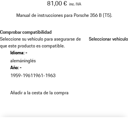
81,00 €
inc. IVA
Manual de instrucciones para Porsche 356 B (T5).
Comprobar compatibilidad
Seleccione su vehículo para asegurarse de
Seleccionar vehículo
Seleccionar vehículo
que este producto es compatible.
Idioma
:
-
alemán
inglés
Año
:
-
1959-1961
1961-1963
Añadir a la cesta de la compra