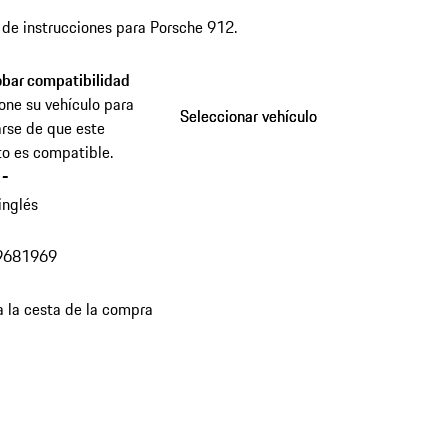
de instrucciones para Porsche 912.
bar compatibilidad
one su vehículo para
Seleccionar vehículo
Seleccionar vehículo
rse de que este
o es compatible.
-
inglés
968
1969
a la cesta de la compra