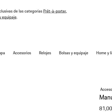
clusivas de las categorías
Prêt-à-porter
,
y equipaje
.
opa
Accesorios
Relojes
Bolsas y equipaje
Home y li
Acceso
Manu
81,00