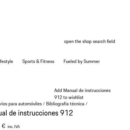
open the shop search field
My wish
My shop
festyle
Sports & Fitness
Fueled by Summer
Add Manual de instrucciones
912 to wishlist
rios para automóviles
Bibliografía técnica
/
/
al de instrucciones 912
 €
inc. IVA