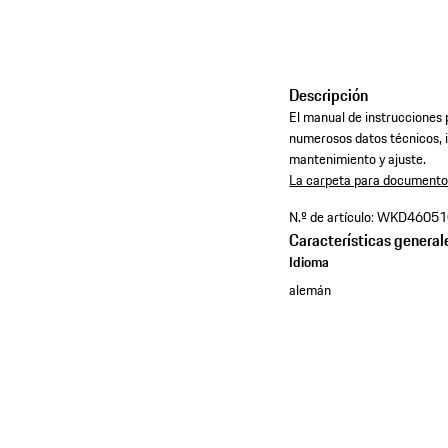
Descripción
El manual de instrucciones
numerosos datos técnicos, i
mantenimiento y ajuste. ​
La carpeta para document
N.º de artículo:
WKD46051
Características general
Idioma
alemán