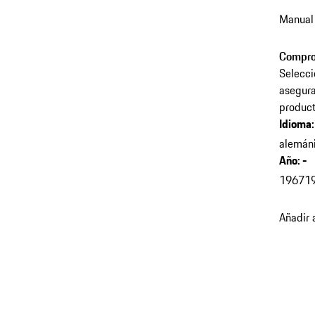
Manual 
Compro
Selecci
asegura
product
Idioma
:
alemán
Año
:
-
1967
1
Añadir 