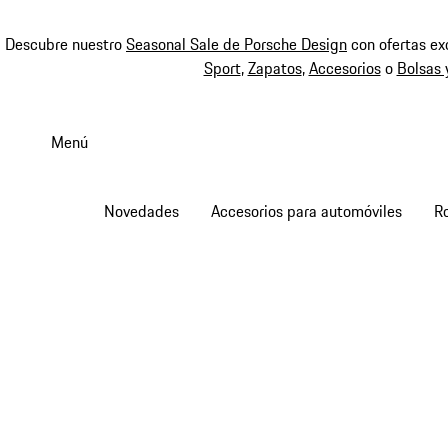
Descubre nuestro
Seasonal Sale de Porsche Design
con ofertas ex
Sport
,
Zapatos
,
Accesorios
o
Bolsas 
Ir
al
Menú
contenido
principal
Novedades
Accesorios para automóviles
R