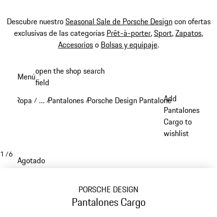
Descubre nuestro
Seasonal Sale de Porsche Design
con ofertas
exclusivas de las categorías
Prêt-à-porter
,
Sport
,
Zapatos
,
Accesorios
o
Bolsas y equipaje
.
Ir
open the shop search
Menú
al
field
My sh
contenido
Add
Ropa
…
Pantalones
Porsche Design Pantalones
/
/
/
/
principal
Reveal collapsed breadcrumb items
Pantalones
Cargo to
wishlist
1
/
6
Agotado
PORSCHE DESIGN
Pantalones Cargo