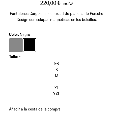
220,00 €
inc. IVA
Pantalones Cargo sin necesidad de plancha de Porsche
Design con solapas magnéticas en los bolsillos.
Color
:
Negro
Color
Gris Oscuro
Color
Negro
Talla
:
-
XS
S
M
L
XL
XXL
Añadir a la cesta de la compra