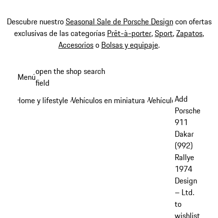
Descubre nuestro
Seasonal Sale de Porsche Design
con ofertas
exclusivas de las categorías
Prêt-à-porter
,
Sport
,
Zapatos
,
Accesorios
o
Bolsas y equipaje
.
Ir
open the shop search
Menú
al
field
My sh
contenido
Add
Home y lifestyle
Vehículos en miniatura
Vehículos en miniatu
/
/
principal
Porsche
911
Dakar
(992)
Rallye
1974
Design
– Ltd.
to
wishlist