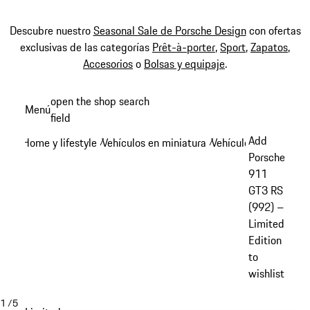
Descubre nuestro
Seasonal Sale de Porsche Design
con ofertas
exclusivas de las categorías
Prêt-à-porter
,
Sport
,
Zapatos
,
Accesorios
o
Bolsas y equipaje
.
Ir
open the shop search
Menú
al
field
My sh
contenido
Add
Home y lifestyle
Vehículos en miniatura
Vehículos en miniatu
/
/
principal
Porsche
911
GT3 RS
(992) –
Limited
Edition
to
wishlist
1
/
5