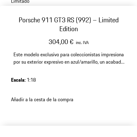
Limitado
Porsche 911 GT3 RS (992) – Limited
Edition
304,00 €
inc. IVA
Este modelo exclusivo para coleccionistas impresiona
por su exterior expresivo en azul/amarillo, un acabado
de resina de alta calidad y una edición limitada de 992
piezas, un punto culminante dinámico para cualquier
Escala
:
1:18
colección Porsche exigente.
Añadir a la cesta de la compra