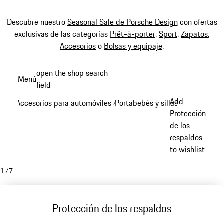
Descubre nuestro
Seasonal Sale de Porsche Design
con ofertas
exclusivas de las categorías
Prêt-à-porter
,
Sport
,
Zapatos
,
Accesorios
o
Bolsas y equipaje
.
Ir
open the shop search
Menú
al
field
My sh
contenido
Add
Accesorios para automóviles
Portabebés y sillas infantiles
/
/
principal
Protección
de los
respaldos
to wishlist
1
/
7
Protección de los respaldos