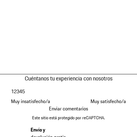
Cuéntanos tu experiencia con nosotros
1
2
3
4
5
Muy insatisfecho/a
Muy satisfecho/a
Enviar comentarios
Este sitio está protegido por reCAPTCHA.
Envío y
devolución gratis