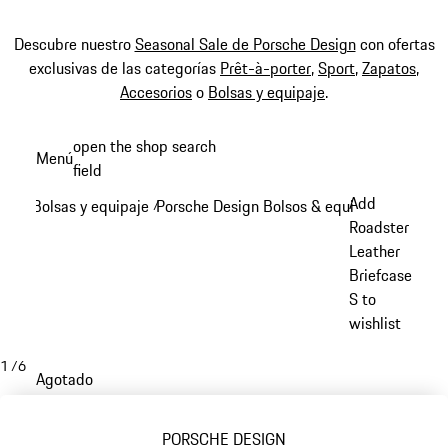
Descubre nuestro
Seasonal Sale de Porsche Design
con ofertas
exclusivas de las categorías
Prêt-à-porter
,
Sport
,
Zapatos
,
Accesorios
o
Bolsas y equipaje
.
Ir
open the shop search
Menú
al
field
My sh
contenido
Add
Bolsas y equipaje
Porsche Design Bolsos & equipaje
/
/
principal
Roadster
Leather
Briefcase
S to
wishlist
1
/
6
Agotado
PORSCHE DESIGN