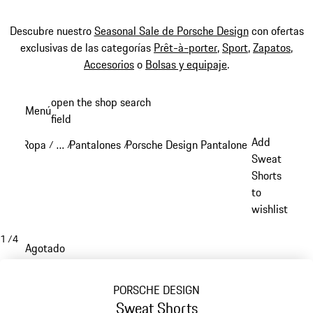
Descubre nuestro
Seasonal Sale de Porsche Design
con ofertas
exclusivas de las categorías
Prêt-à-porter
,
Sport
,
Zapatos
,
Accesorios
o
Bolsas y equipaje
.
Ir
open the shop search
Menú
al
field
My sh
contenido
Add
Ropa
…
Pantalones
Porsche Design Pantalones
/
/
/
/
principal
Reveal collapsed breadcrumb items
Sweat
Shorts
to
wishlist
1
/
4
Agotado
PORSCHE DESIGN
Sweat Shorts