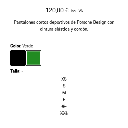
120,00 €
inc. IVA
Pantalones cortos deportivos de Porsche Design con
cintura elástica y cordón.
Color
:
Verde
Color
Negro
Color
Verde
Talla
:
-
XS
S
M
L
XL
XXL