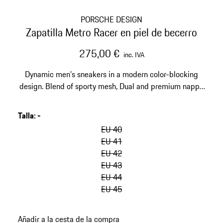
PORSCHE DESIGN
Zapatilla Metro Racer en piel de becerro
275,00 €
inc. IVA
Dynamic men’s sneakers in a modern color-blocking
design. Blend of sporty mesh, Dual and premium nappa
leather. Ultra-lightweight ergonomic sole.
Talla
:
-
EU 40
EU 41
EU 42
EU 43
EU 44
EU 45
Añadir a la cesta de la compra