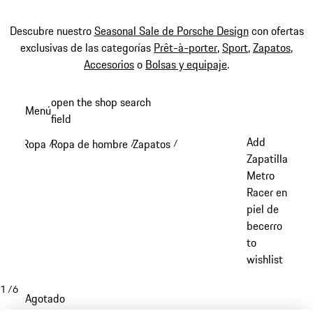
Descubre nuestro
Seasonal Sale de Porsche Design
con ofertas
exclusivas de las categorías
Prêt-à-porter
,
Sport
,
Zapatos
,
Accesorios
o
Bolsas y equipaje
.
Ir
open the shop search
Menú
al
field
My sh
contenido
Add
Ropa
Ropa de hombre
Zapatos
/
/
/
principal
Zapatilla
Metro
Racer en
piel de
becerro
to
wishlist
1
/
6
Agotado