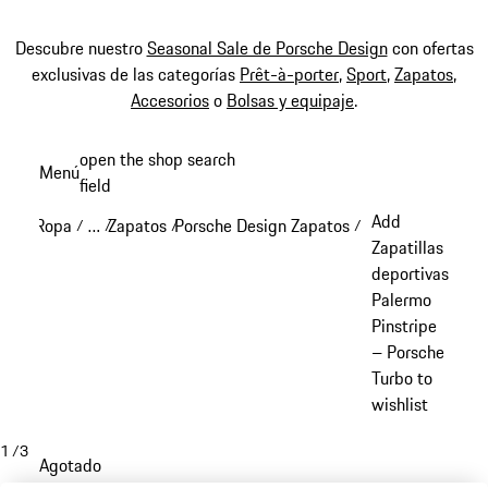
Descubre nuestro
Seasonal Sale de Porsche Design
con ofertas
exclusivas de las categorías
Prêt-à-porter
,
Sport
,
Zapatos
,
Accesorios
o
Bolsas y equipaje
.
Ir
open the shop search
Menú
al
field
My sh
contenido
Add
Ropa
…
Zapatos
Porsche Design Zapatos
/
/
/
/
principal
Reveal collapsed breadcrumb items
Zapatillas
deportivas
Palermo
Pinstripe
– Porsche
Turbo to
wishlist
1
/
3
Agotado