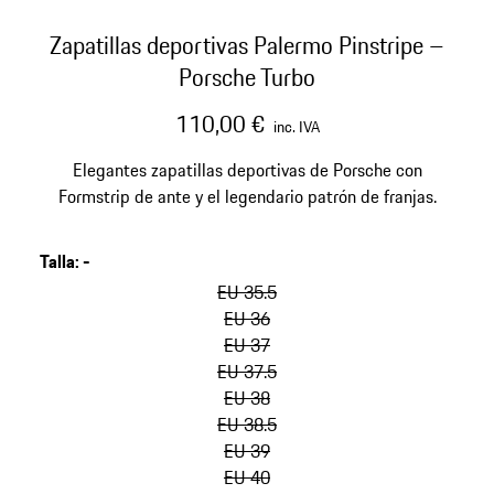
Zapatillas deportivas Palermo Pinstripe –
Porsche Turbo
110,00 €
inc. IVA
Elegantes zapatillas deportivas de Porsche con
Formstrip de ante y el legendario patrón de franjas.
Talla
:
-
omitir
variantes
EU 35.5
(Talla)
EU 36
EU 37
EU 37.5
EU 38
EU 38.5
EU 39
EU 40