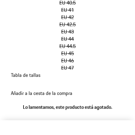
EU 40.5
EU 41
EU 42
EU 42.5
EU 43
EU 44
EU 44.5
EU 45
EU 46
EU 47
Tabla de tallas
volver
a
Añadir a la cesta de la compra
variantes
(Talla)
Lo lamentamos, este producto está agotado.