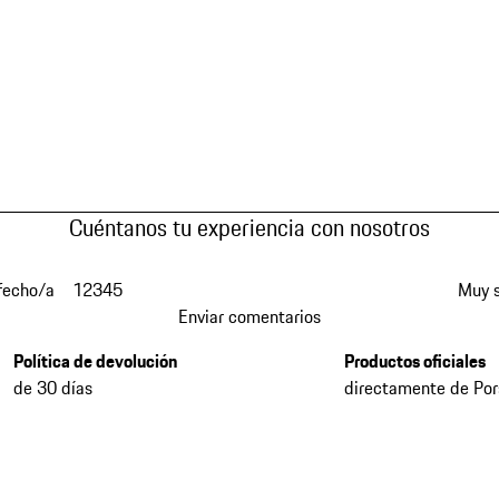
Cuéntanos tu experiencia con nosotros
fecho/a
1
2
3
4
5
Muy s
Enviar comentarios
Política de devolución
Productos oficiales
de 30 días
directamente de Po