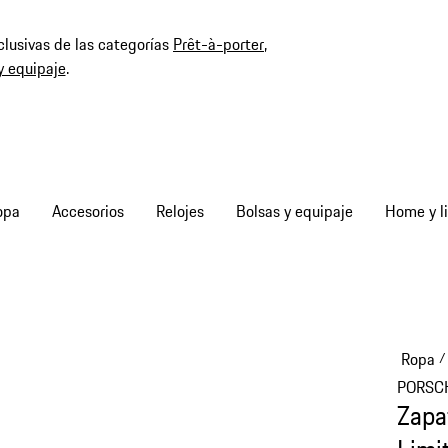
clusivas de las categorías
Prêt-à-porter
,
y equipaje
.
opa
Accesorios
Relojes
Bolsas y equipaje
Home y li
Ropa
/
PORSC
Zapa