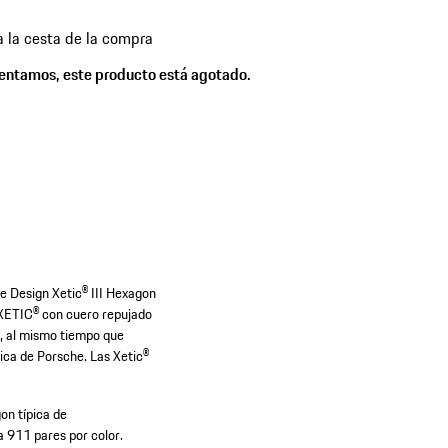
a la cesta de la compra
es
entamos, este producto está agotado.
che Design Xetic® III Hexagon
a XETIC® con cuero repujado
a, al mismo tiempo que
pica de Porsche. Las Xetic®
on típica de
a 911 pares por color.