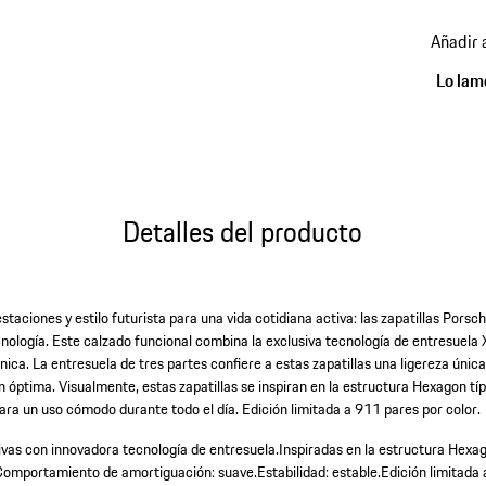
volver
a
Añadir 
variant
(Talla)
Lo lam
Detalles del producto
staciones y estilo futurista para una vida cotidiana activa: las zapatillas Pors
ecnología. Este calzado funcional combina la exclusiva tecnología de entresuel
nica. La entresuela de tres partes confiere a estas zapatillas una ligereza únic
 óptima. Visualmente, estas zapatillas se inspiran en la estructura Hexagon tí
ara un uso cómodo durante todo el día. Edición limitada a 911 pares por color.
tivas con innovadora tecnología de entresuela.
Inspiradas en la estructura Hexag
Comportamiento de amortiguación: suave.
Estabilidad: estable.
Edición limitada 