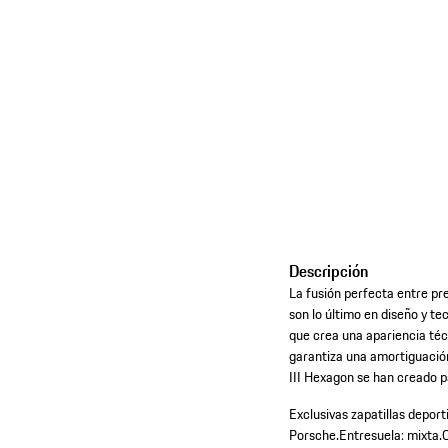
Descripción
La fusión perfecta entre pre
son lo último en diseño y t
que crea una apariencia téc
garantiza una amortiguación
III Hexagon se han creado p
Exclusivas zapatillas depor
Porsche.
Entresuela: mixta.