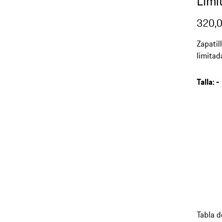
Limi
320,0
Zapatil
limitad
XETIC® 
extrem
Talla
:
-
Tabla d