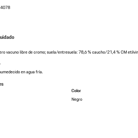
74078
cuidado
uero vacuno libre de cromo; suela/entresuela: 78,6 % caucho/21,4 % CM etilvin
o
humedecido en agua fría.
es
Color
Negro