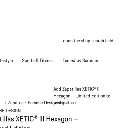
open the shop search field
My wish
My shop
festyle
Sports & Fitness
Fueled by Summer
Add Zapatillas XETIC® III
Hexagon – Limited Edition to
…
Zapatos
Porsche Design Zapatos
wishlist
/
/
/
Reveal collapsed breadcrumb items
HE DESIGN
tillas XETIC® III Hexagon –