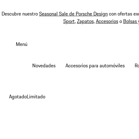
Descubre nuestro
Seasonal Sale de Porsche Design
con ofertas ex
Sport
,
Zapatos
,
Accesorios
o
Bolsas 
Ir
al
Menú
contenido
principal
Novedades
Accesorios para automóviles
R
Agotado
Limitado