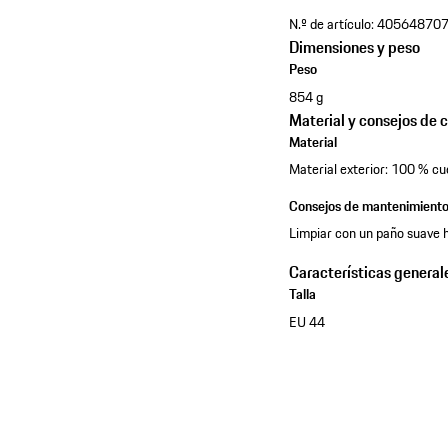
N.º de artículo:
40564870
Dimensiones y peso
Peso
854 g
Material y consejos de 
Material
Material exterior: 100 % c
Consejos de mantenimient
Limpiar con un paño suave 
Características general
Talla
EU 44