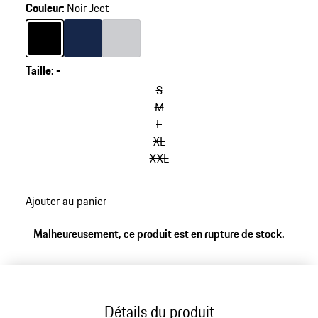
Couleur
:
Noir Jeet
Couleur
Couleur
Noir Jeet
Couleur
Bleu Foncé
Gris Clair
Taille
:
-
S
M
L
XL
XXL
Ajouter au panier
Malheureusement, ce produit est en rupture de stock.
Détails du produit