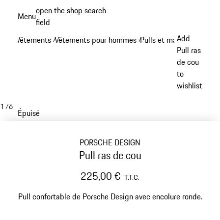
Aller
open the shop search
Menu
au
field
My sh
contenu
Add
Vêtements
Vêtements pour hommes
Pulls et manches longue
/
/
principal
Pull ras
de cou
to
wishlist
1
/
6
Épuisé
PORSCHE DESIGN
Pull ras de cou
225,00 €
T.T.C.
Pull confortable de Porsche Design avec encolure ronde.