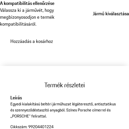
A kompatibilitás ellenőrzése
Válassza ki a járművét, hogy
Jármű kiválasztása
Jármű kiválasztása
megbizonyosodjon e termék
kompatibilitásáról.
Hozzáadás a kosárhoz
Termék részletei
Leírás
Egyedi kialakítású beltéri járműhuzat légáteresztő, antisztatikus
és szennyeződéstaszító anyagból. Színes Porsche címerrel és
,,PORSCHE“ felirattal.
Cikkszám:
99204401224