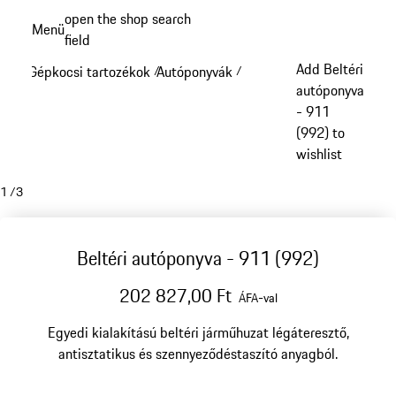
Ugrás
open the shop search
Menü
a
field
My sh
fő
Add Beltéri
Gépkocsi tartozékok
Autóponyvák
/
/
tartalomra
autóponyva
- 911
(992) to
wishlist
1
/
3
Beltéri autóponyva - 911 (992)
202 827,00 Ft
ÁFA-val
Egyedi kialakítású beltéri járműhuzat légáteresztő,
antisztatikus és szennyeződéstaszító anyagból.