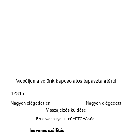
Meséljen a velünk kapcsolatos tapasztalatáról
1
2
3
4
5
Nagyon elégedetlen
Nagyon elégedett
Visszajelzés küldése
Ezt a webhelyet a reCAPTCHA védi.
Ingyenes szállítás