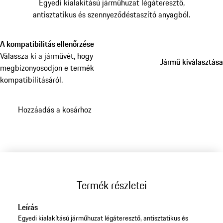
Egyedi kialakítású járműhuzat légáteresztő,
antisztatikus és szennyeződéstaszító anyagból.
A kompatibilitás ellenőrzése
Válassza ki a járművét, hogy
Jármű kiválasztása
Jármű kiválasztása
megbizonyosodjon e termék
kompatibilitásáról.
Hozzáadás a kosárhoz
Termék részletei
Leírás
Egyedi kialakítású járműhuzat légáteresztő, antisztatikus és