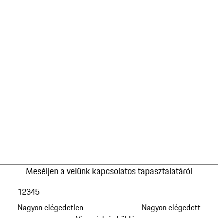
Meséljen a velünk kapcsolatos tapasztalatáról
1
2
3
4
5
Nagyon elégedetlen
Nagyon elégedett