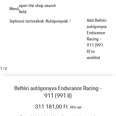
Ugrás
open the shop search
Menü
a
field
My sh
fő
Add Beltéri
Gépkocsi tartozékok
Autóponyvák
/
/
tartalomra
autóponyva
Endurance
Racing -
911 (991
II) to
wishlist
1
/
3
Beltéri autóponyva Endurance Racing -
911 (991 II)
311 181,00 Ft
ÁFA-val