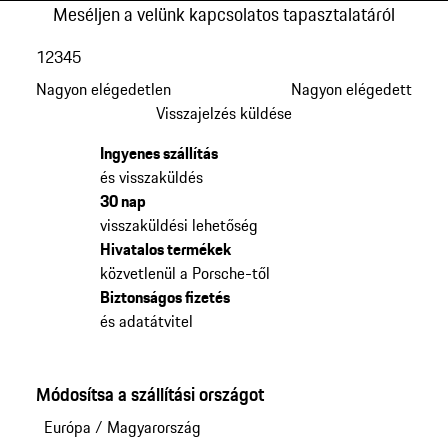
Meséljen a velünk kapcsolatos tapasztalatáról
1
2
3
4
5
Nagyon elégedetlen
Nagyon elégedett
Visszajelzés küldése
Ingyenes szállítás
és visszaküldés
30 nap
visszaküldési lehetőség
Hivatalos termékek
közvetlenül a Porsche-től
Biztonságos fizetés
és adatátvitel
Módosítsa a szállítási országot
Európa
/
Magyarország