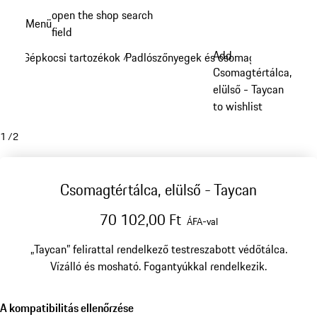
Ugrás
open the shop search
Menü
a
field
My sh
fő
Add
Gépkocsi tartozékok
Padlószőnyegek és csomagtér
/
/
tartalomra
Csomagtértálca,
elülső - Taycan
to wishlist
1
/
2
Csomagtértálca, elülső - Taycan
70 102,00 Ft
ÁFA-val
„Taycan” felirattal rendelkező testreszabott védőtálca.
Vízálló és mosható. Fogantyúkkal rendelkezik.
A kompatibilitás ellenőrzése