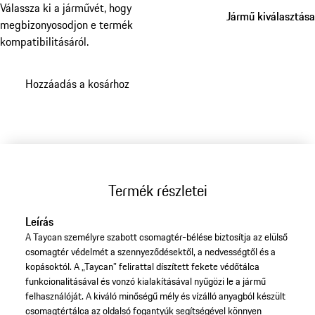
Válassza ki a járművét, hogy
Jármű kiválasztása
Jármű kiválasztása
megbizonyosodjon e termék
kompatibilitásáról.
Hozzáadás a kosárhoz
Termék részletei
Leírás
A Taycan személyre szabott csomagtér-bélése biztosítja az elülső
csomagtér védelmét a szennyeződésektől, a nedvességtől és a
kopásoktól. A „Taycan” felirattal díszített fekete védőtálca
funkcionalitásával és vonzó kialakításával nyűgözi le a jármű
felhasználóját. A kiváló minőségű mély és vízálló anyagból készült
csomagtértálca az oldalsó fogantyúk segítségével könnyen