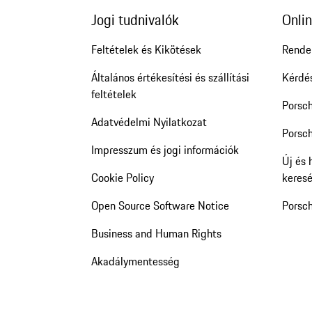
Jogi tudnivalók
Onlin
Feltételek és Kikötések
Rende
Általános értékesítési és szállítási
Kérdé
feltételek
Porsc
Adatvédelmi Nyilatkozat
Porsch
Impresszum és jogi információk
Új és 
Cookie Policy
keres
Open Source Software Notice
Porsc
Business and Human Rights
Akadálymentesség