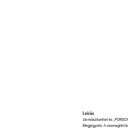
Leírás
Járműsziluettel és „PORSCHE
Megjegyzés: A csomagtértálc