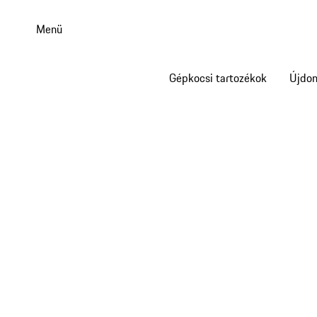
Ugrás
a
Menü
fő
tartalomra
Gépkocsi tartozékok
Újdo