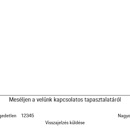
Meséljen a velünk kapcsolatos tapasztalatáról
gedetlen
1
2
3
4
5
Nagyo
Visszajelzés küldése