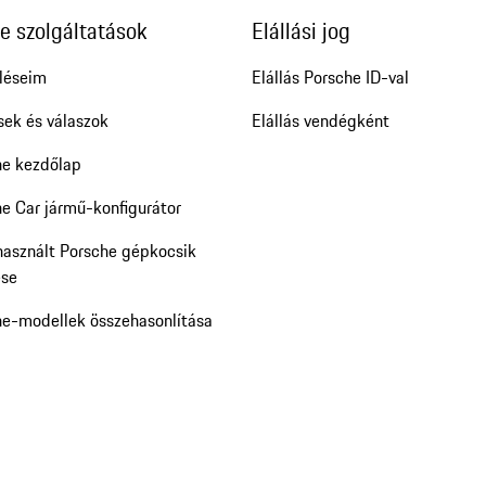
e szolgáltatások
Elállási jog
léseim
Elállás Porsche ID-val
sek és válaszok
Elállás vendégként
he kezdőlap
e Car jármű-konfigurátor
használt Porsche gépkocsik
ése
he-modellek összehasonlítása