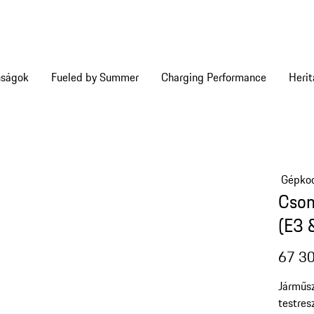
nságok
Fueled by Summer
Charging Performance
Heri
Gépkoc
Csom
(E3 &
67 30
Járműsz
testres