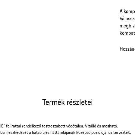
A kompa
Válassz
megbiz
kompati
Hozzáa
Termék részletei
” felirattal rendelkező testreszabott védőtálca. Vízálló és mosható.
a illeszkedését a hátsó ülés háttámlájának középső pozíciójához tervezték.