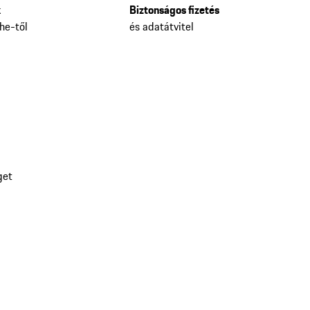
k
Biztonságos fizetés
he-től
és adatátvitel
get