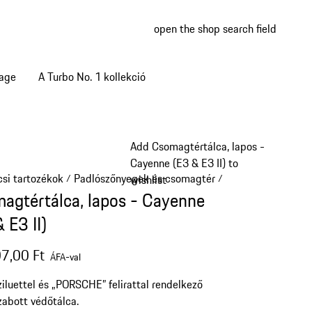
open the shop search field
My wish
My shop
tage
A Turbo No. 1 kollekció
Add Csomagtértálca, lapos -
Cayenne (E3 & E3 II) to
si tartozékok
Padlószőnyegek és csomagtér
/
/
wishlist
agtértálca, lapos - Cayenne
 E3 II)
7,00 Ft
ÁFA-val
iluettel és „PORSCHE” felirattal rendelkező
zabott védőtálca.