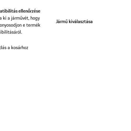
tibilitás ellenőrzése
a ki a járművét, hogy
Jármű kiválasztása
Jármű kiválasztása
onyosodjon e termék
bilitásáról.
dás a kosárhoz