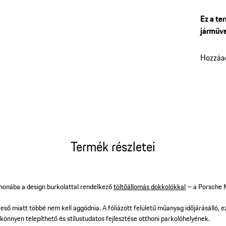
nyitott
Ez a te
járműve
Hozzáa
Termék részletei
thonába a design burkolattal rendelkező
töltőállomás dokkolókkal
– a Porsche 
ső miatt többé nem kell aggódnia. A fóliázott felületű műanyag időjárásálló, ez
 könnyen telepíthető és stílustudatos fejlesztése otthoni parkolóhelyének.