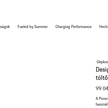
nságok
Fueled by Summer
Charging Performance
Heri
Gépkoc
Desi
tölt
99 04
A Porsc
haszná