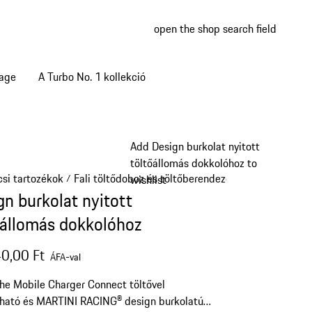
open the shop search field
My wish
My shop
tage
A Turbo No. 1 kollekció
Add Design burkolat nyitott
töltőállomás dokkolóhoz to
si tartozékok
Fali töltődoboz és töltőberendezés
/
/
wishlist
gn burkolat nyitott
őállomás dokkolóhoz
0,00 Ft
ÁFA-val
he Mobile Charger Connect töltővel
lható és MARTINI RACING® design burkolatú