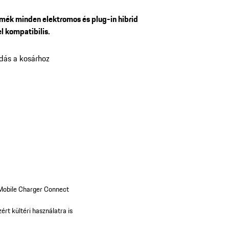
 töltőállomás dokkoló.
rmék minden elektromos és plug-in hibrid
l kompatibilis.
dás a kosárhoz
Mobile Charger Connect
ért kültéri használatra is