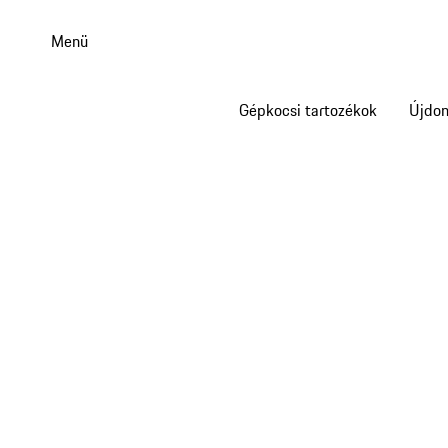
Ugrás
a
Menü
fő
tartalomra
Gépkocsi tartozékok
Újdo