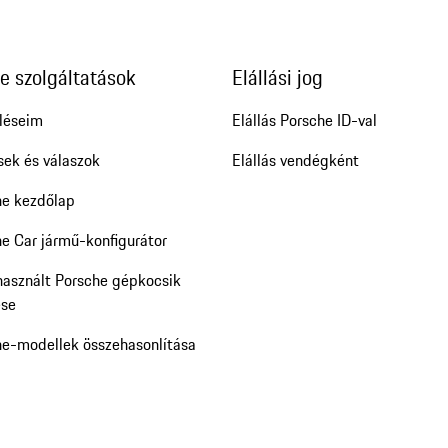
e szolgáltatások
Elállási jog
léseim
Elállás Porsche ID-val
sek és válaszok
Elállás vendégként
he kezdőlap
e Car jármű-konfigurátor
használt Porsche gépkocsik
ése
he-modellek összehasonlítása