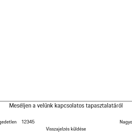
Meséljen a velünk kapcsolatos tapasztalatáról
gedetlen
1
2
3
4
5
Nagyo
Visszajelzés küldése