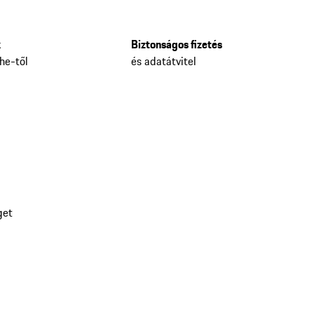
k
Biztonságos fizetés
he-től
és adatátvitel
get