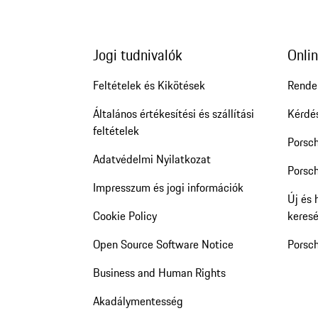
Jogi tudnivalók
Onlin
Feltételek és Kikötések
Rende
Általános értékesítési és szállítási
Kérdé
feltételek
Porsc
Adatvédelmi Nyilatkozat
Porsch
Impresszum és jogi információk
Új és 
Cookie Policy
keres
Open Source Software Notice
Porsc
Business and Human Rights
Akadálymentesség