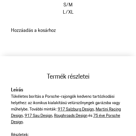
S/M
L/XL
Hozzáadás a kosárhoz
Termék részletei
Leírás
Tökéletes borítás a Porsche-rajongók kedvenc tartózkodási
helyéhez: az ikonikus kialakítású velúrszőnyegek garázsba vagy
műhelybe. További minták:
917 Salzburg Design
,
Martini Racing
Design
,
917 Sau Design
,
Roughroads Design
és
75 éve Porsche
Design
.
Részletek: