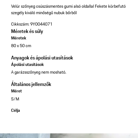
Velúr szőnyeg csúszásmentes gumi alsó oldallal
Fekete körbefutó
szegély kiváló minőségű nubuk bőrből
Cikkszám:
9Y0044071
Méretek és súly
Méretek
80 x 50 cm
Anyagok és ápolási utasítások
Ápolási utasítások
A garázsszőnyeg nem mosható.
Általános jellemzők
Méret
S/M
Célja