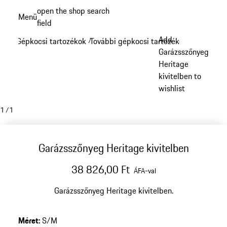
Ugrás
open the shop search
Menü
a
field
My sh
fő
Add
Gépkocsi tartozékok
További gépkocsi tartozékok
/
/
tartalomra
Garázsszőnyeg
Heritage
kivitelben to
wishlist
1
/
1
Garázsszőnyeg Heritage kivitelben
38 826,00 Ft
ÁFA-val
Garázsszőnyeg Heritage kivitelben.
Méret
:
S/M