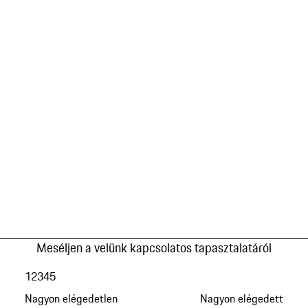
Meséljen a velünk kapcsolatos tapasztalatáról
1
2
3
4
5
Nagyon elégedetlen
Nagyon elégedett