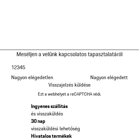
Meséljen a velünk kapcsolatos tapasztalatáról
1
2
3
4
5
Nagyon elégedetlen
Nagyon elégedett
Visszajelzés küldése
Ezt a webhelyet a reCAPTCHA védi.
Ingyenes szállítás
és visszaküldés
30 nap
visszaküldési lehetőség
Hivatalos termékek