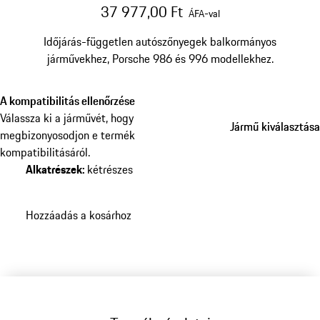
37 977,00 Ft
ÁFA-val
Időjárás-független autószőnyegek balkormányos
járművekhez, Porsche 986 és 996 modellekhez.
A kompatibilitás ellenőrzése
Válassza ki a járművét, hogy
Jármű kiválasztása
Jármű kiválasztása
megbizonyosodjon e termék
kompatibilitásáról.
Alkatrészek
:
kétrészes
Hozzáadás a kosárhoz