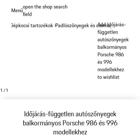
Ugrás
open the shop search
Menü
a
field
My sh
fő
Add Időjárás-
Gépkocsi tartozékok
Padlószőnyegek és csomagtér
/
/
tartalomra
független
autószőnyegek
balkormányos
Porsche 986
és 996
modellekhez
to wishlist
1
/
1
Időjárás-független autószőnyegek
balkormányos Porsche 986 és 996
modellekhez