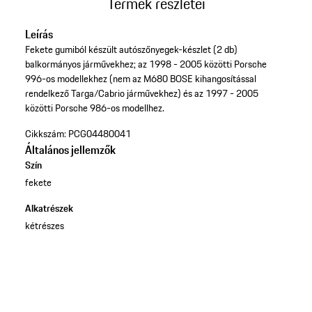
Termék részletei
Leírás
Fekete gumiból készült autószőnyegek-készlet (2 db)
balkormányos járművekhez; az 1998 - 2005 közötti Porsche
996-os modellekhez (nem az M680 BOSE kihangosítással
rendelkező Targa/Cabrio járművekhez) és az 1997 - 2005
közötti Porsche 986-os modellhez.
Cikkszám:
PCG04480041
Általános jellemzők
Szín
fekete
Alkatrészek
kétrészes