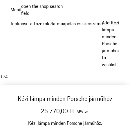
Ugrás
open the shop search
Menü
a
field
My sh
fő
Add Kézi
Gépkocsi tartozékok
Járműápolás és szerszámok
/
/
tartalomra
lámpa
minden
Porsche
járműhöz
to
wishlist
1
/
4
Kézi lámpa minden Porsche járműhöz
25 770,00 Ft
ÁFA-val
Kézi lámpa minden Porsche járműhöz.