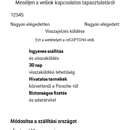
Meséljen a velünk kapcsolatos tapasztalatáról
1
2
3
4
5
Nagyon elégedetlen
Nagyon elégedett
Visszajelzés küldése
Ezt a webhelyet a reCAPTCHA védi.
Ingyenes szállítás
és visszaküldés
30 nap
visszaküldési lehetőség
Hivatalos termékek
közvetlenül a Porsche-től
Biztonságos fizetés
és adatátvitel
Módosítsa a szállítási országot