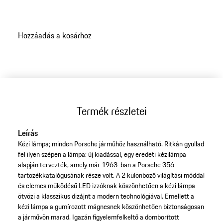
Hozzáadás a kosárhoz
Termék részletei
Leírás
Kézi lámpa; minden Porsche járműhöz használható. Ritkán gyullad
fel ilyen szépen a lámpa: új kiadással, egy eredeti kézilámpa
alapján tervezték, amely már 1963-ban a Porsche 356
tartozékkatalógusának része volt. A 2 különböző világítási móddal
és elemes működésű LED izzóknak köszönhetően a kézi lámpa
ötvözi a klasszikus dizájnt a modern technológiával. Emellett a
kézi lámpa a gumírozott mágnesnek köszönhetően biztonságosan
a járművön marad. Igazán figyelemfelkeltő a domborított